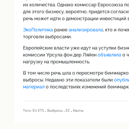
их количества. Однако комиссар Евросоюза по
для этого бизнесу, вероятно, придется соглас
речь может идти о демонстрации инвестиций 
ЭкоПолитика
ранее
анализировала
, кто и по
торговли выбросами.
Европейские власти уже идут на уступки бизн
комиссии Урсула фон дер Ляйен
объявляла
о ч
нагрузку на промышленность.
В том числе речь шла о пересмотре бенчмарк
выбросы. Недавно эти показатели были
опубл
материал
о последствиях изменений бенчмарк
,
,
,
Теги:
EU ETS
Выбросы
ЕС
Квоты