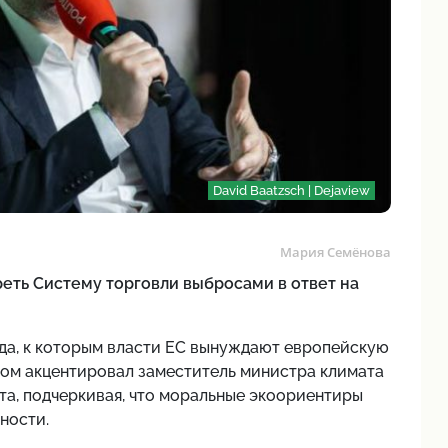
David Baatzsch | Dejaview
Мария Семёнова
ть Систему торговли выбросами в ответ на
да, к которым власти ЕС вынуждают европейскую
том акцентировал заместитель министра климата
, подчеркивая, что моральные экоориентиры
ности.