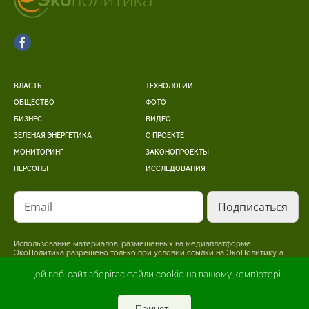
ВЛАСТЬ
ТЕХНОЛОГИИ
ОБЩЕСТВО
ФОТО
БИЗНЕС
ВИДЕО
ЗЕЛЕНАЯ ЭНЕРГЕТИКА
О ПРОЕКТЕ
МОНИТОРИНГ
ЗАКОНОПРОЕКТЫ
ПЕРСОНЫ
ИССЛЕДОВАНИЯ
Email
Использование материалов, размещенных на медиаплатформе
ЭкоПолитика разрешено только при условии ссылки на ЭкоПолитику, а
для интернет-изданий – размещение прямой, открытой для поисковых
систем, гиперссылки на страницу, где размещен оригинальный материал.
Цей веб-сайт зберігає файли cookie на вашому комп'ютері
Редакция может не разделять точку зрения, изложенную в авторском
материале. За достоверность информации, опубликованной в рекламных
материалах, несет ответственность рекламодатель.