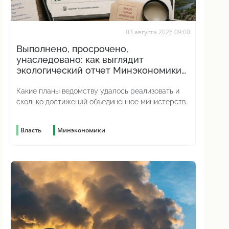
03 августа 2026 09:00
Выполнено, просрочено,
унаследовано: как выглядит
экологический отчет Минэкономики
за год
Какие планы ведомству удалось реализовать и
сколько достижений объединенное министерство
на самом деле унаследовало от предыдущего
Власть
Минэкономики