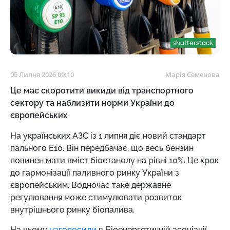
shutterstock
05 Липня 2026 09:10
Марія Семенова
Це має скоротити викиди від транспортного
сектору та наблизити норми України до
європейських
На українських АЗС із 1 липня діє новий стандарт
пального Е10. Він передбачає, що весь бензин
повинен мати вміст біоетанолу на рівні 10%. Це крок
до гармонізації паливного ринку України з
європейським. Водночас таке державне
регулювання може стимулювати розвиток
внутрішнього ринку біопалива.
На цьому
наголосили
в Біоенергетичній асоціації