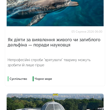
05 Серпня 2026 06:00
Як діяти за виявлення живого чи загиблого
дельфіна — поради науковця
Непрофесійні спроби "врятувати" тварину можуть
зробити їй лише гірше
Суспільство
Чорне море