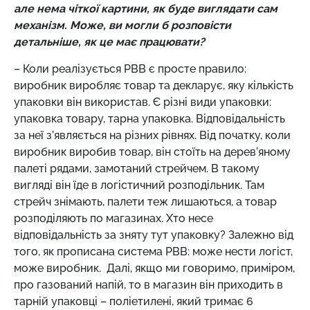
але нема чіткої картини, як буде виглядати сам
механізм. Може, ви могли б розповісти
детальніше, як це має працювати?
– Коли реалізується РВВ є просте правило:
виробник виробляє товар та декларує, яку кількість
упаковки він використав. Є різні види упаковки:
упаковка товару, тарна упаковка. Відповідальність
за неї з’являється на різних рівнях. Від початку, коли
виробник виробив товар, він стоїть на дерев’яному
палеті рядами, замотаний стрейчем. В такому
вигляді він їде в логістичний розподільник. Там
стрейч знімають, палети теж лишаються, а товар
розподіляють по магазинах. Хто несе
відповідальність за зняту тут упаковку? Залежно від
того, як прописана система РВВ: може нести логіст,
може виробник. Далі, якщо ми говоримо, приміром,
про газований напій, то в магазин він приходить в
тарній упаковці – поліетилені, який тримає 6