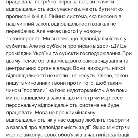
працювала, потрібно, перш за все, визначити
відповідальність всіх учасників, мають бути чітко
прописані їхні дії. Лінійна система, яка внесена в
наш чинний закон, відповідальності взагалі не
передбачає. Але немає цього і у новому
законопроєкті. Ми знаємо, що відповідальність є у
суб’єктів. Але які суб’єкти прописані в 2207-1Д? Це
громадяни України та суб’єкти господарювання. При
цьому, немає органів місцевого самоврядування та
центральних органів влади. Вони, виходить, ніякої
відповідальності не несли і не несуть. Звісно, закон
пишуть чиновники і вони проти того, щоб таким
чином "посягали" на їхню недоторканість. Але поки
ми не напишемо в законі, що міністр чи мер несе
персональну відповідальність, система не буде
працювати. Мова не про кримінальну
відповідальність, як у нас одразу люблять говорити,
а взагалі про відповідальність за дії. Якщо міністр чи
мер не виконує своїх обов’язків в частині реалізації