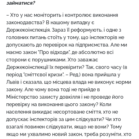
займатися?
– Хто у нас моніторить і контролює виконання
законодавства? В нашому випадку є
Держекоінспекція. Зараз її реформують, і одне з
головних питань стоїть у тому, що інспекторів не
допускають до перевірок на підприємства. Але ми
маємо закон "Про відходи", де абсолютно всі
сторони є порушниками. Хто заважає
Держекоінспекції їх перевірити? Так, свого часу (в
період "сміттєвої кризи". – Ред.) вона прийшла у
Львів і сказала, що місцева влада не виконує норми
закону. Але чому вона тоді не прийде в
Міністерство захисту довкілля і не проведе його
перевірку на виконання цього закону? Коли
населення викидає несортоване сміття, хто не
допускає інспекторів за цим слідкувати? Чи хто
взагалі повинен слідкувати, якщо не вони? Тому
якщо ми ухвалимо новий закон, треба розуміти, хто