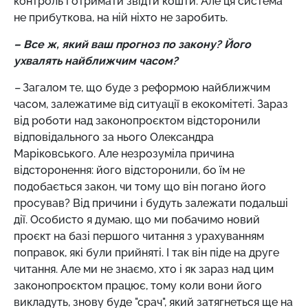
контроль і отримати звідти кошти. Але ця система
не прибуткова, на ній ніхто не заробить.
– Все ж, який ваш прогноз по закону? Його
ухвалять найближчим часом?
–
Загалом те, що буде з реформою найближчим
часом, залежатиме від ситуації в екокомітеті. Зараз
від роботи над законопроєктом відсторонили
відповідального за нього Олександра
Маріковського. Але незрозуміла причина
відсторонення: його відсторонили, бо їм не
подобається закон, чи тому що він погано його
просував? Від причини і будуть залежати подальші
дії. Особисто я думаю, що ми побачимо новий
проєкт на базі першого читання з урахуванням
поправок, які були прийняті. І так він піде на друге
читання. Але ми не знаємо, хто і як зараз над цим
законопроєктом працює, тому коли вони його
викладуть, знову буде "срач", який затягнеться ще на