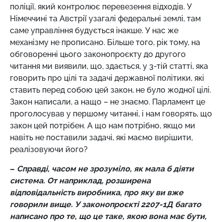
поліції, який контролює перевезення відходів. У
Німеччині та Австрії узагалі федеральні землі, там
саме управління будується інакше. У нас же
механізму не прописано. Більше того, рік тому, на
обговоренні цього законопроєкту до другого
читання ми виявили, що, здається, у 3-тій статті, яка
говорить про цілі та задачі державної політики, які
ставить перед собою цей закон, не було жодної цілі.
Закон написали, а нащо – не знаємо. Парламент це
проголосував у першому читанні, і нам говорять, що
закон цей потрібен. А що нам потрібно, якщо ми
навіть не поставили задачі, які маємо вирішити,
реалізовуючи його?
–
Справді, часом не зрозуміло, як мала б діяти
система. От наприклад, розширена
відповідальність виробника, про яку ви вже
говорили вище. У законопроєкті 2207-1Д багато
написано про те, що це таке, якою вона має бути,