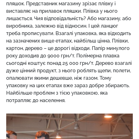
пляшок. Представник магазину зрізає плівку і
виставляє на прилавок пляшки. Плівка у нього
лишається. Чия відповідальність? Або магазину, або
виробника, залежно від відносин. І цей ланцюг
треба прописувати. Взагалі упаковка, яка відходить
на зазначених вище етапах, найбільш цінна. Плівки,
картон, дерево – це дорогі відходи. Папір минулого
року доходив до 9000 грн/т. Полімерна плавка
сьогодні коштує понад 25 000 грн/т. Дерево взагалі
дуже цінний продукт, з нього роблять щепи, полети,
опалювати якими дешевше, ніж газом. Тому
упаковку на цих етапах вже зараз добре збирають.
Найбільше проблем з тією упаковкою, яка
потрапляє до населення.