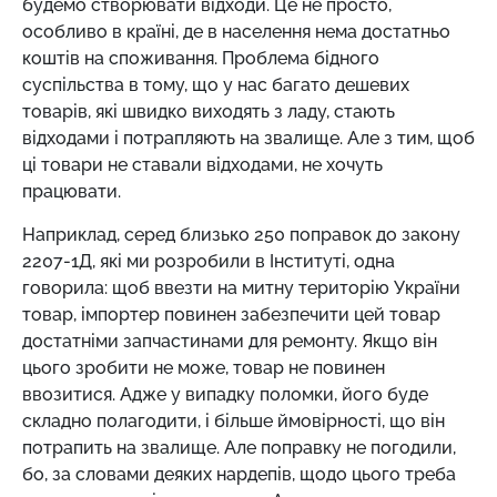
будемо створювати відходи. Це не просто,
особливо в країні, де в населення нема достатньо
коштів на споживання. Проблема бідного
суспільства в тому, що у нас багато дешевих
товарів, які швидко виходять з ладу, стають
відходами і потрапляють на звалище. Але з тим, щоб
ці товари не ставали відходами, не хочуть
працювати.
Наприклад, серед близько 250 поправок до закону
2207-1Д, які ми розробили в Інституті, одна
говорила: щоб ввезти на митну територію України
товар, імпортер повинен забезпечити цей товар
достатніми запчастинами для ремонту. Якщо він
цього зробити не може, товар не повинен
ввозитися. Адже у випадку поломки, його буде
складно полагодити, і більше ймовірності, що він
потрапить на звалище. Але поправку не погодили,
бо, за словами деяких нардепів, щодо цього треба