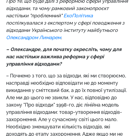
Про те, що буде далі з реформою сфери управління
відходами, та чому рамковий законопроєкт
настільки "проблемний"
ЕкоПолітика
поспілкувалася з експертом у сфері поводження з
відходами Українського інституту майбутнього
Олександром Лимарем
.
– Олександре, для початку окресліть, чому для
нас настільки важлива реформа у сфері
управління відходами?
– Почнемо з того, що за відходи, які ми створюємо,
насправді необхідно відповідати не до моменту
викидання у сміттєвий бак, а до їх повної утилізації.
Але ми до цього не звикли. У нас, відповідно до
закону "Про відходи" 1998-го, діє лінійна модель
управління відходами: товар-утворення відходів-
захоронення. Але у сучасному світі цього мало.
Необхідно зменшувати кількість відходів, які
доходять до етапу захоронення. Адже якщо ми не