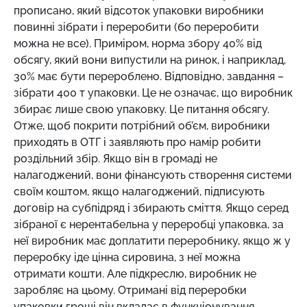
прописано, який відсоток упаковки виробники
повинні зібрати і переробити (бо переробити
можна не все). Приміром, норма збору 40% від
обсягу, який вони випустили на ринок, і наприклад,
30% має бути перероблено. Відповідно, завдання –
зібрати 400 т упаковки. Це не означає, що виробник
збирає лише свою упаковку. Це питання обсягу.
Отже, щоб покрити потрібний об’єм, виробники
приходять в ОТГ і заявляють про намір робити
роздільний збір. Якщо він в громаді не
налагоджений, вони фінансують створення системи
своїм коштом, якщо налагоджений, підписують
договір на субпідряд і збирають сміття. Якщо серед
зібраної є нерентабельна у переробці упаковка, за
неї виробник має доплатити переробнику, якщо ж у
переробку іде цінна сировина, з неї можна
отримати кошти. Але підкреслю, виробник не
заробляє на цьому. Отримані від переробки
упаковки гроші він вкладає в функціонування