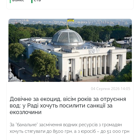
04 Серпня 2026 14:05
Довічне за екоцид, вісім років за отруєння
вод: у Раді хочуть посилити санкції за
екозлочини
За "банальне" засмічення водних ресурсів з громадян
хочуть стягувати до 8500 грн, а з юросіб – до 51 000 грн