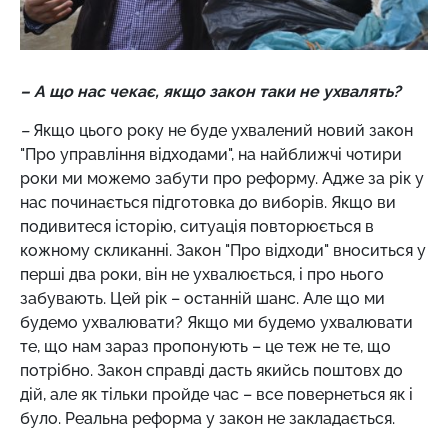
– А що нас чекає, якщо закон таки не ухвалять?
–
Якщо цього року не буде ухвалений новий закон
"Про управління відходами", на найближчі чотири
роки ми можемо забути про реформу. Адже за рік у
нас починається підготовка до виборів. Якщо ви
подивитеся історію, ситуація повторюється в
кожному скликанні. Закон "Про відходи" вноситься у
перші два роки, він не ухвалюється, і про нього
забувають. Цей рік – останній шанс. Але що ми
будемо ухвалювати? Якщо ми будемо ухвалювати
те, що нам зараз пропонують – це теж не те, що
потрібно. Закон справді дасть якийсь поштовх до
дій, але як тільки пройде час – все повернеться як і
було. Реальна реформа у закон не закладається.