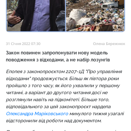
31 Січня 2022 07:30
Олена Бережнюк
Закон повинен запропонувати нову модель
поводження з відходами, а не набір лозунгів
Епопея з законопроєктом 2207-1Д "Про управління
відходами" продовжується. Більш як півтора роки
пройшло з того часу, як його ухвалили у першому
читанні, а варіант до другого читання досі не
розглянули навіть на підкомітеті. Більше того,
відповідального за цей законопроєкт нардепа
Олександра Маріковського
минулого тижня узагалі
відсторонили від роботи над документом.