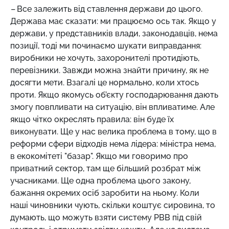
–
Все залежить від ставлення держави до цього.
Держава має сказати: ми працюємо ось так. Якщо у
держави, у представників влади, законодавців, нема
позиції, тоді ми починаємо шукати виправдання:
виробники не хочуть, захоронителі протидіють,
перевізники. Завжди можна знайти причину, як не
досягти мети. Взагалі це нормально, коли хтось
проти. Якщо якомусь об’єкту господарювання дають
змогу повпливати на ситуацію, він впливатиме. Але
якщо чітко окреслять правила: він буде їх
виконувати. Ще у нас велика проблема в тому, що в
реформи сфери відходів нема лідера: міністра нема,
в екокомітеті "базар". Якщо ми говоримо про
приватний сектор, там ще більший розбрат між
учасниками. Ще одна проблема цього закону,
бажання окремих осіб заробити на ньому. Коли
наші чиновники чують, скільки коштує сировина, то
думають, що можуть взяти систему РВВ під свій