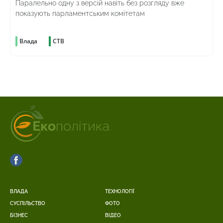
Паралельно одну з версій навіть без розгляду вже
показують парламентським комітетам
Влада
СТВ
ВЛАДА
ТЕХНОЛОГІЇ
СУСПІЛЬСТВО
ФОТО
БІЗНЕС
ВІДЕО