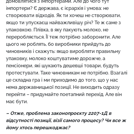
домовлятися з імпортерами. Але до чого тут
імпортери? Є держава, є ієрархія і умова: не
створювати відходів. Як ти хочеш не створювати,
якщо ти упускаєш найважливішу річ? Те ж саме з
упаковкою. Плівка, в яку пакують молоко, не
переробляється. Її теж потрібно заборонити. Але
цього не роблять, бо виробники прийдуть до
чиновників і скажуть: якщо виробляти правильну
упаковку, молоко коштуватиме дорожче, а
пенсіонери, які шукають дешевші товари, будуть
протестувати. Таке чиновникам не потрібно. Взагалі
це складна гра і ми приходимо до того, що у нас
нема державницької позиції. Не виходить одразу
перейти – придумайте поетапний перехід. Але він
має бути.
– Отже, проблема законопроєкту 2207-1Д в
відсутності позиції, візії самого процесу? Чи все ж
йому хтось перешкоджає?