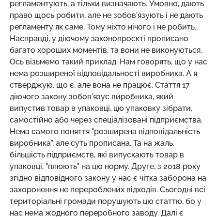
регламентують, а тільки визначають. Умовно, дають
право щось робити, але не зобов’язують і не дають
регламенту як саме. Тому ніхто нічого і не робить.
Насправді, у діючому законопроєкті прописано
багато хороших моментів, та вони не виконуються.
Ось візьмемо такий приклад. Нам говорять, що у нас
нема розширеної відповідальності виробника. А я
стверджую, що є, але вона не працює. Стаття 17
діючого закону зобов’язує виробника, який
випустив товар в упаковці, цю упаковку зібрати,
самостійно або через спеціалізовані підприємства.
Нема самого поняття "розширена відповідальність
виробника", але суть прописана. Та на жаль,
більшість підприємств, які випускають товар в
упаковці, "плюють" на цю норму. Друге, з 2018 року
згідно відповідного закону у нас є чітка заборона на
захоронення не перероблених відходів. Сьогодні всі
територіальні громади порушують цю статтю, бо у
нас нема жодного переробного заводу. Далі є