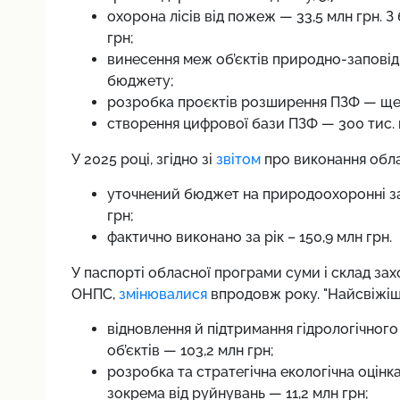
охорона лісів від пожеж — 33,5 млн грн. З
грн;
винесення меж об’єктів природно-заповід
бюджету;
розробка проєктів розширення ПЗФ — ще 1
створення цифрової бази ПЗФ — 300 тис. 
У 2025 році, згідно зі
звітом
про виконання обла
уточнений бюджет на природоохоронні за
грн;
фактично виконано за рік – 150,9 млн грн.
У паспорті обласної програми суми і склад зах
ОНПС,
змінювалися
впродовж року. "Найсвіжі
відновлення й підтримання гідрологічного
об’єктів — 103,2 млн грн;
розробка та стратегічна екологічна оцінк
зокрема від руйнувань — 11,2 млн грн;