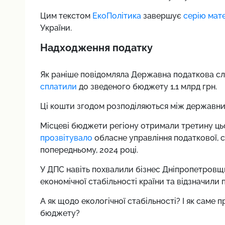
Цим текстом
ЕкоПолітика
завершує
серію мате
України.
Надходження податку
Як раніше повідомляла Державна податкова сл
сплатили
до зведеного бюджету 1,1 млрд грн.
Ці кошти згодом розподіляються між державни
Місцеві бюджети регіону отримали третину цьог
прозвітувало
обласне управління податкової, с
попередньому, 2024 році.
У ДПС навіть похвалили бізнес Дніпропетровщ
економічної стабільності країни та відзначили
А як щодо екологічної стабільності? І як саме п
бюджету?