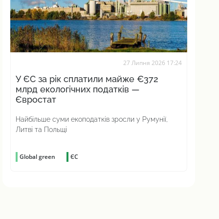
27 Липня 2026 17:24
У ЄС за рік сплатили майже €372
млрд екологічних податків —
Євростат
Найбільше суми екоподатків зросли у Румунії,
Литві та Польщі
Global green
ЄС