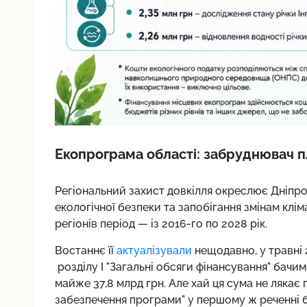
Екопрограма області: забруднювач пл
Регіональний захист довкілля окреслює Дніп
екологічної безпеки та запобігання змінам клі
регіонів період — із 2016-го по 2028 рік.
Востаннє її
актуалізували
нещодавно, у травні
розділу І "Загальні обсяги фінансування" ба
майже 37,8 млрд грн. Але хай ця сума не лякає п
забезпечення програми" у першому ж реченні 