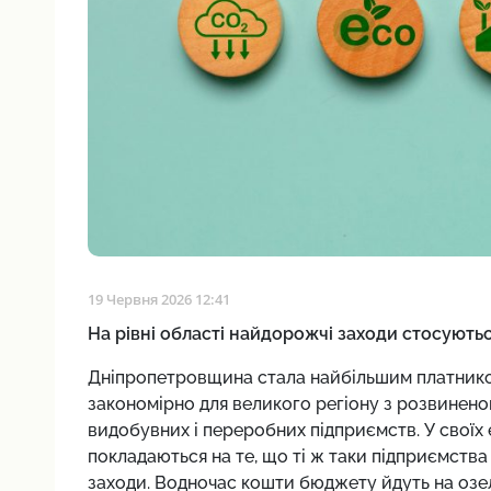
19 Червня 2026 12:41
На рівні області найдорожчі заходи стосують
Дніпропетровщина стала найбільшим платником
закономірно для великого регіону з розвинено
видобувних і переробних підприємств. У своїх
покладаються на те, що ті ж таки підприємст
заходи. Водночас кошти бюджету йдуть на озел