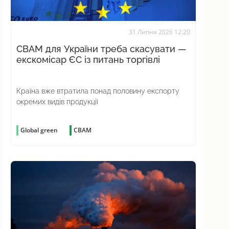
31 Липня 2026 12:20
CBAM для України треба скасувати —
екскомісар ЄС із питань торгівлі
Країна вже втратила понад половину експорту
окремих видів продукції
Global green
CBAM