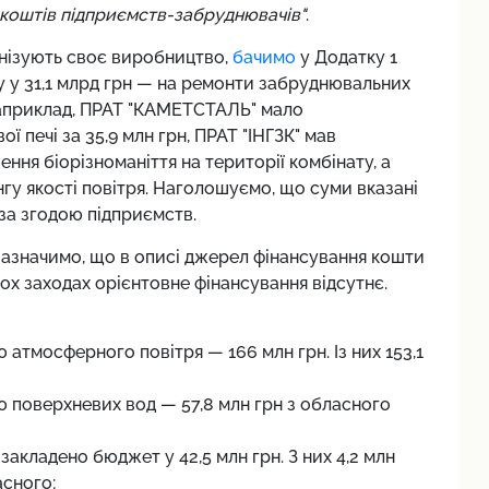
коштів підприємств-забруднювачів"
.
рнізують своє виробництво,
бачимо
у Додатку 1
у у 31,1 млрд грн — на ремонти забруднювальних
 Наприклад, ПРАТ "КАМЕТСТАЛЬ" мало
 печі за 35,9 млн грн, ПРАТ "ІНГЗК" мав
ення біорізноманіття на території комбінату, а
гу якості повітря. Наголошуємо, що суми вказані
 за згодою підприємств.
зазначимо, що в описі джерел фінансування кошти
ох заходах орієнтовне фінансування відсутнє.
атмосферного повітря — 166 млн грн. Із них 153,1
 поверхневих вод — 57,8 млн грн з обласного
закладено бюджет у 42,5 млн грн. З них 4,2 млн
асного;