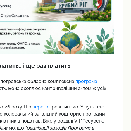
атить.. і ще раз платить
ропетровська обласна комплексна
програма
мату. Вона охоплює найтриваліший з-поміж усіх
 2026 року. Цю
версію
і розглянемо. У пункті 10
чимо колосальний загальний кошторис програми —
латників податків. Вже у розділі VII "Ресурсне
бачимо, що
"реалізації заходів Програми в