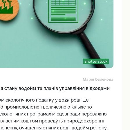
shutterstock
Марія Семенова
ся стану водойм та планів управління відходами
 екологічного податку у 2025 році. Це
ю промисловістю і величезною кількістю
 екологічних програмах місцеві ради переважно
ва власним коштом проведуть природоохоронні
енення, очищення стічних вод і водойм регіону.