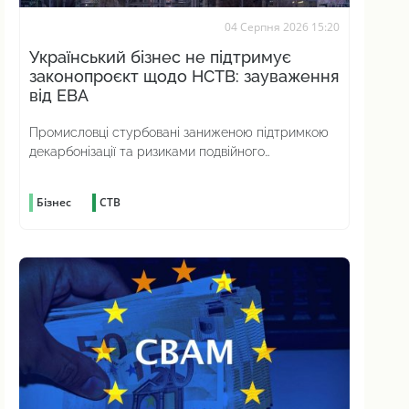
04 Серпня 2026 15:20
Український бізнес не підтримує
законопроєкт щодо НСТВ: зауваження
від ЕВА
Промисловці стурбовані заниженою підтримкою
декарбонізації та ризиками подвійного
вуглецевого оподаткування
Бізнес
СТВ