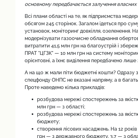
основному передбачається залучення власних 
Всі плани області на те, як підприємства моде
обсягом 245 сторінок. Загалом ідеться про сум
установок, моніторинг довкілля, озеленення.
модернізувати газоочисне обладнання обертової
витратити 41,5 млн грн на благоустрій і збереж
ПРАТ "ЦГЗК" — 10 млн грн на систему моніторин
орієнтовні, а їхнє виділення передбачено лише
А на що ж мали піти бюджетні кошти? Одразу 
спецфонду ОНПС не вказані напряму, а в багать
Проте наведемо кілька прикладів:
розбудова мережі спостережень за якістю 
млн грн — з області;
розбудова мережі спостережень за якістю
бюджету;
створення лісових насаджень. На 12 років 
грн — з державного бюджету, 3,7 — з обл