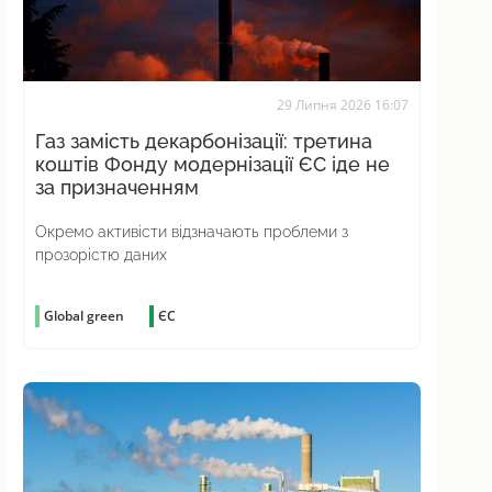
29 Липня 2026 16:07
Газ замість декарбонізації: третина
коштів Фонду модернізації ЄС іде не
за призначенням
Окремо активісти відзначають проблеми з
прозорістю даних
Global green
ЄС