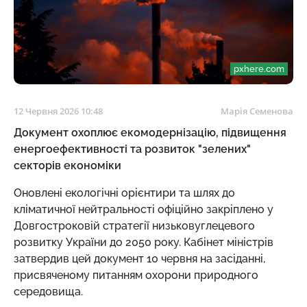
pxhere.com
12 Червня 2026 10:48
Марія Семенова
Документ охоплює екомодернізацію, підвищення
енергоефективності та розвиток "зелених"
секторів економіки
Оновлені екологічні орієнтири та шлях до
кліматичної нейтральності офіційно закріплено у
Довгостроковій стратегії низьковуглецевого
розвитку України до 2050 року. Кабінет міністрів
затвердив цей документ 10 червня на засіданні,
присвяченому питанням охорони природного
середовища.