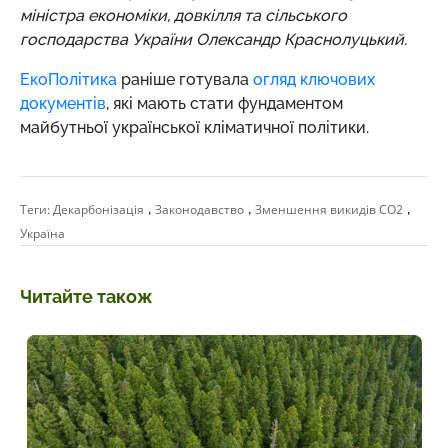
міністра економіки, довкілля та сільського
господарства України Олександр Краснолуцький.
ЕкоПолітика
раніше готувала
огляд ключових
документів
, які мають стати фундаментом
майбутньої української кліматичної політики.
,
,
,
Теги:
Декарбонізація
Законодавство
Зменшення викидів СО2
Україна
Читайте також