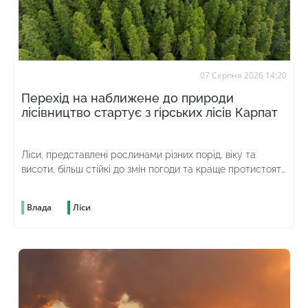
07 Серпня 2026 14:20
Перехід на наближене до природи
лісівництво стартує з гірських лісів Карпат
Ліси, представлені рослинами різних порід, віку та
висоти, більш стійкі до змін погоди та краще протистоять
шкідникам
Влада
Ліси