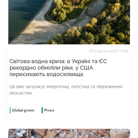
05 Серпня 2026 14:08
Світова водна криза: в Україні та ЄС
рекордно обміліли ріки, у США
пересихають водосховища
Це вже загрожує енергетиці, логістиці та збереженню
екосистем
Global green
Річки