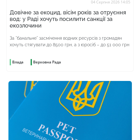
04 Серпня 2026 14:05
Довічне за екоцид, вісім років за отруєння
вод: у Раді хочуть посилити санкції за
екозлочини
За "банальне" засмічення водних ресурсів з громадян
хочуть стягувати до 8500 грн, а з юросіб – до 51 000 грн
Влада
Верховна Рада