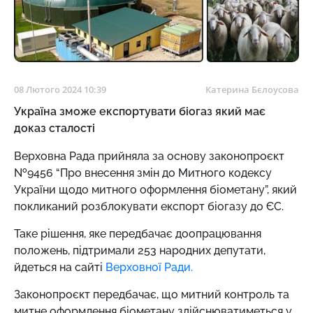
08 Лютого 2024 10:39
Катерина Бєлоусова
Україна зможе експортувати біогаз який має
доказ сталості
Верховна Рада прийняла за основу законопроєкт
№9456 “Про внесення змін до Митного кодексу
України щодо митного оформлення біометану”, я
кий
покликаний розблокувати експорт біогазу до ЄС.
Таке рішення, яке передбачає доопрацювання
положень, підтримали 253 народних депутати,
йдеться на сайті
Верховної Ради.
Законопроєкт передбачає, що
митний контроль та
митне оформлення біометану здійснюватиметься у