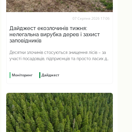
07 Серпня 2026 17:06
Дайджест екозлочинів тижня:
нелегальна вирубка дерев і захист
заповідників
Десятки злочинів стосуються знищення лісів – за
участі посадовців, підприємців та просто ласих до
наживи громадян
Моніторинг
Дайджест