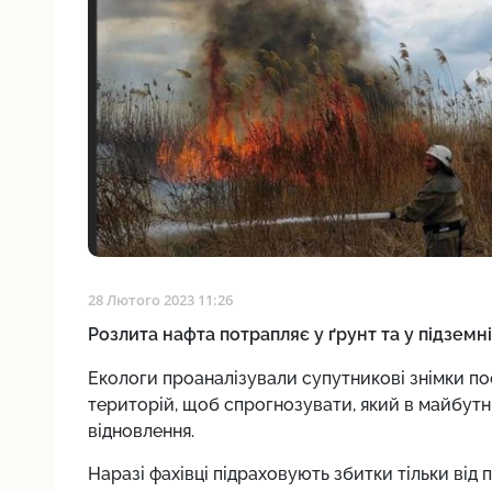
28 Лютого 2023 11:26
Розлита нафта потрапляє у ґрунт та у підземн
Екологи проаналізували супутникові знімки п
територій, щоб спрогнозувати, який в майбутн
відновлення.
Наразі фахівці підраховують збитки тільки від 