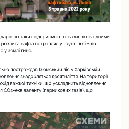
д ударів по таких підприємствах називають одними
 розлита нафта потрапляє у ґрунт, потім до
е у землі гине.
ильно постраждав Ізюмський ліс у Харківській
дновлення знадобляться десятиліття. На території
хід важкої техніки, що ускладнить відновлення
ня CO2-еквіваленту (парникових газів), що