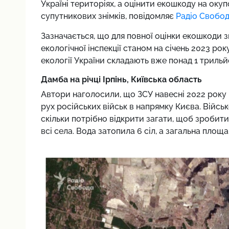
Україні територіях, а оцінити екошкоду на ок
супутникових знімків, повідомляє
Радіо Свобод
Зазначається, що для повної оцінки екошкоди 
екологічної інспекції станом на січень 2023 року
екології України складають вже понад 1 трильйо
Дамба на річці Ірпінь, Київська область
Автори наголосили, що ЗСУ навесні 2022 року п
рух російських військ в напрямку Києва. Військ
скільки потрібно відкрити загати, щоб зробит
всі села. Вода затопила 6 сіл, а загальна площ