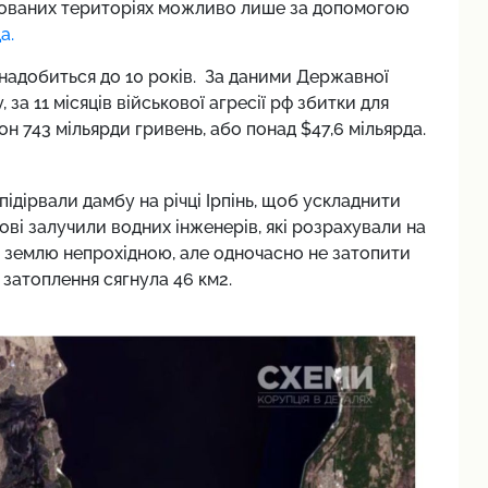
упованих територіях можливо лише за допомогою
а.
знадобиться до 10 років. За даними Державної
, за 11 місяців військової агресії рф збитки для
н 743 мільярди гривень, або понад $47,6 мільярда.
ідірвали дамбу на річці Ірпінь, щоб ускладнити
ові залучили водних інженерів, які розрахували на
и землю непрохідною, але одночасно не затопити
а затоплення сягнула 46 км2.