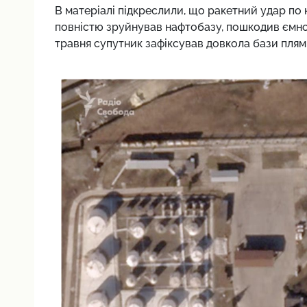
В матеріалі підкреслили, що ракетний удар по
повністю зруйнував нафтобазу, пошкодив ємно
травня супутник зафіксував довкола бази плям