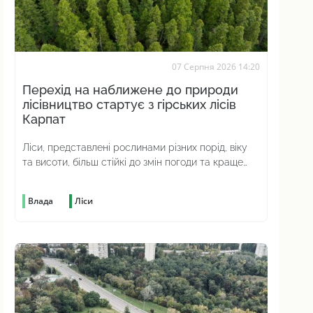
07 Серпня 2026 14:20
Перехід на наближене до природи
лісівництво стартує з гірських лісів
Карпат
Ліси, представлені рослинами різних порід, віку
та висоти, більш стійкі до змін погоди та краще
протистоять шкідникам
Влада
Ліси