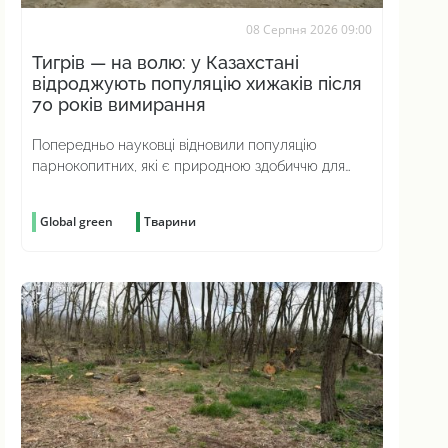
08 Серпня 2026 09:00
Тигрів — на волю: у Казахстані
відроджують популяцію хижаків після
70 років вимирання
Попередньо науковці відновили популяцію
парнокопитних, які є природною здобиччю для
хижаків
Global green
Тварини