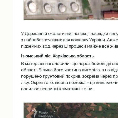
У Державній екологічній інспекції наслідки ві
з найнебезпечніших для довкілля України. Адже
підземних вод, через ці процеси майже все жив
Ізюмський ліс, Харківська область
В матеріалі наголосили, що через бойові дії с
області. Більша його частина вигоріла, а на ві
порушено ґрунтовий покрив, зокрема через про
лісу. Окрім того, лісова пожежа – це вивільнен
посилює невпинні кліматичні зміни.