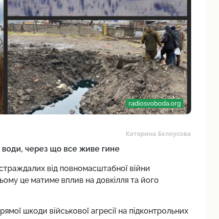
radiosvoboda.org
Катерина Бєлоусова
і води, через що все живе гине
остраждалих від повномасштабної війни
ьому це матиме вплив на довкілля та його
прямої шкоди військової агресії на підконтрольних