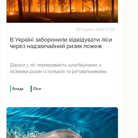
05 Серпня 2026 10:59
В Україні заборонили відвідувати ліси
через надзвичайний ризик пожеж
Дороги у ліс перекривають шлагбаумами, а
лісівники разом із поліцією та рятувальниками
посилено патрулюють територію
Влада
Ліси