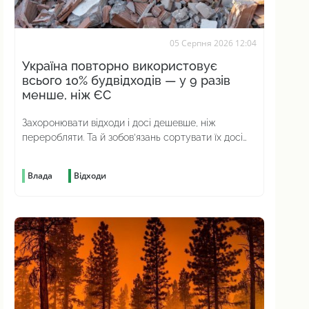
05 Серпня 2026 12:04
Україна повторно використовує
всього 10% будвідходів — у 9 разів
менше, ніж ЄС
Захоронювати відходи і досі дешевше, ніж
переробляти. Та й зобов’язань сортувати їх досі
немає
Влада
Відходи