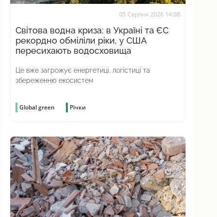
05 Серпня 2026 14:08
Світова водна криза: в Україні та ЄС
рекордно обміліли ріки, у США
пересихають водосховища
Це вже загрожує енергетиці, логістиці та
збереженню екосистем
Global green
Річки