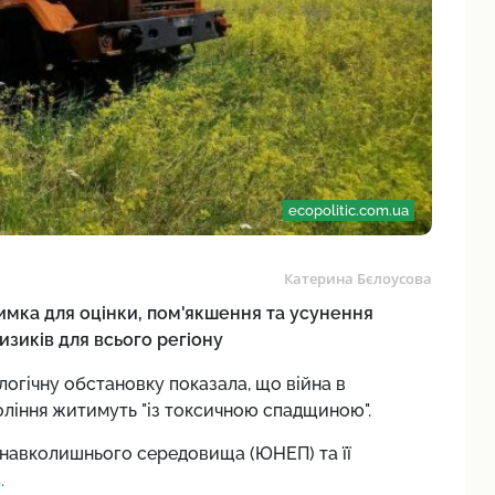
ecopolitic.com.ua
Катерина Бєлоусова
имка для оцінки, пом'якшення та усунення
ризиків для всього регіону
ологічну обстановку показала, що
війна в
оління житимуть "із токсичною спадщиною".
 навколишнього середовища (ЮНЕП) та її
.