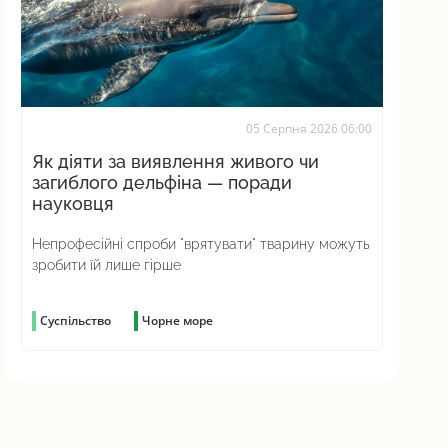
05 Серпня 2026 06:00
Як діяти за виявлення живого чи
загиблого дельфіна — поради
науковця
Непрофесійні спроби "врятувати" тварину можуть
зробити їй лише гірше
Суспільство
Чорне море