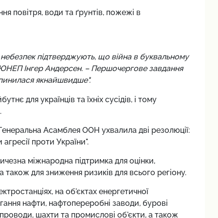
я повітря, води та ґрунтів, пожежі в
х небезпек підтверджують, що війна в буквальному
 ЮНЕП Інгер Андерсен. – Першочергове завдання
ипинилася якнайшвидше".
тнє для українців та їхніх сусідів, і тому
.
 Генеральна Асамблея ООН ухвалила дві резолюції:
 агресії проти України".
ичезна міжнародна підтримка для оцінки,
 а також для зниження ризиків для всього регіону.
ектростанціях, на об'єктах енергетичної
гання нафти, нафтопереробні заводи, бурові
опроводи, шахти та промислові об'єкти, а також