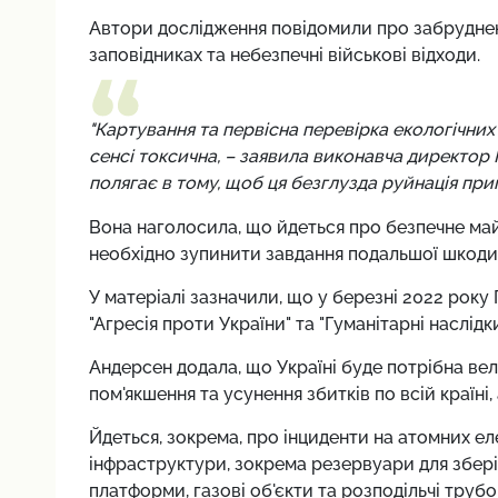
Автори дослідження повідомили про забрудненн
заповідниках та небезпечні військові відходи.
"Картування та первісна перевірка екологічни
сенсі токсична, – заявила виконавча директор
полягає в тому, щоб ця безглузда руйнація пр
Вона наголосила, що йдеться про безпечне майбу
необхідно зупинити завдання подальшої шкоди
У матеріалі зазначили, що у березні 2022 року
"Агресія проти України" та "Гуманітарні наслідки
Андерсен додала, що Україні буде потрібна вел
пом'якшення та усунення збитків по всій країні,
Йдеться, зокрема, про інциденти на атомних ел
інфраструктури, зокрема резервуари для збері
платформи, газові об'єкти та розподільчі труб