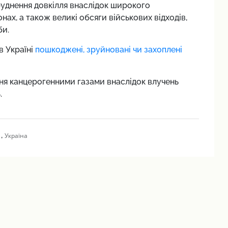
уднення довкілля внаслідок широкого
нах, а також великі обсяги військових відходів,
би.
в Україні
пошкоджені, зруйновані чи захоплені
ння канцерогенними газами внаслідок влучень
.
,
Україна