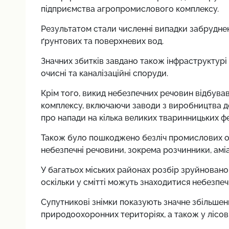
підприємства агропромислового комплексу.
Результатом стали численні випадки забрудне
ґрунтових та поверхневих вод.
Значних збитків завдано також інфраструктурі 
очисні та каналізаційні споруди.
Крім того, викид небезпечних речовин відбува
комплексу, включаючи заводи з виробництва д
про напади на кілька великих тваринницьких ф
Також було пошкоджено безліч промислових об'
небезпечні речовини, зокрема розчинники, аміа
У багатьох міських районах розбір зруйновано
оскільки у смітті можуть знаходитися небезпечні
Супутникові знімки показують значне збільшенн
природоохоронних територіях, а також у лісов