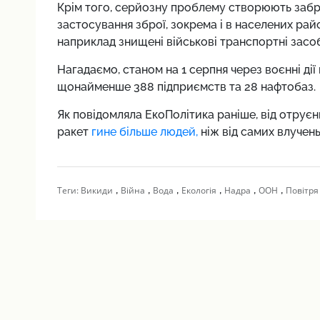
Крім того, серйозну проблему створюють забр
застосування зброї, зокрема і в населених райо
наприклад знищені військові транспортні засо
Нагадаємо,
станом на 1 серпня через воєнні дії 
щонайменше 388 підприємств та 28 нафтобаз.
Як повідомляла ЕкоПолітика раніше, від отрує
ракет
гине більше людей,
ніж від самих влучень
,
,
,
,
,
,
Теги:
Викиди
Війна
Вода
Екологія
Надра
ООН
Повітря