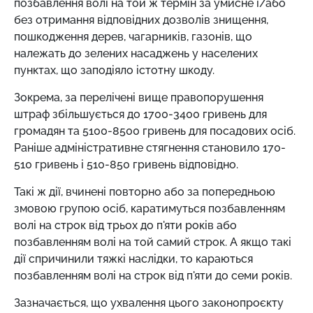
позбавлення волі на той ж термін за умисне і/або
без отримання відповідних дозволів знищення,
пошкодження дерев, чагарників, газонів, що
належать до зелених насаджень у населених
пунктах, що заподіяло істотну шкоду.
Зокрема, за перелічені вище правопорушення
штраф збільшується до 1700-3400 гривень для
громадян та 5100-8500 гривень для посадових осіб.
Раніше адміністративне стягнення становило 170-
510 гривень і 510-850 гривень відповідно.
Такі ж дії, вчинені повторно або за попередньою
змовою групою осіб, каратимуться позбавленням
волі на строк від трьох до п'яти років або
позбавленням волі на той самий строк. А якщо такі
дії спричинили тяжкі наслідки, то караються
позбавленням волі на строк від п'яти до семи років.
Зазначається, що ухвалення цього законопроєкту