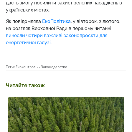
дасть змогу посилити захист зелених насаджень в
українських містах.
Як повідомляла
ЕкоПолітика
, у вівторок, 2 лютого,
на розгляд Верховної Ради в першому читанні
винесли чотири важливі законопроєкти для
енергетичної галузі
.
,
Теги:
Екоконтроль
Законодавство
Читайте також