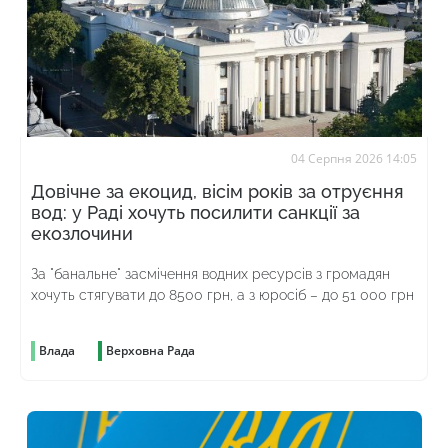
04 Серпня 2026 14:05
Довічне за екоцид, вісім років за отруєння
вод: у Раді хочуть посилити санкції за
екозлочини
За "банальне" засмічення водних ресурсів з громадян
хочуть стягувати до 8500 грн, а з юросіб – до 51 000 грн
Влада
Верховна Рада