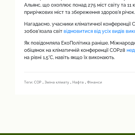
Альянс, що охоплює понад 275 міст світу та 11 
прирічкових міст та збереження здоров'я річок.
Нагадаємо, учасники кліматичної конференції 
зобов’язала світ
відмовитися від усіх видів ви
Як повідомляла ЕкоПолітика раніше, Міжнарод
обіцянок на кліматичній конференції COP28
нед
на рівні 1,5°C, навіть якщо їх виконають.
,
,
,
Теги:
COP
Зміна клімату
Нафта
Фінанси