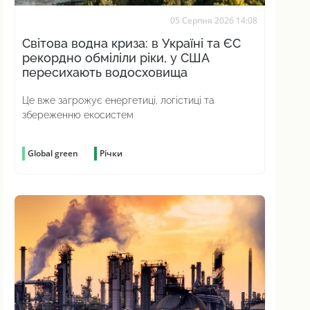
05 Серпня 2026 14:08
Світова водна криза: в Україні та ЄС
рекордно обміліли ріки, у США
пересихають водосховища
Це вже загрожує енергетиці, логістиці та
збереженню екосистем
Global green
Річки