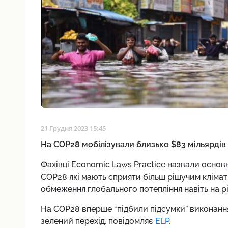
21 Грудня 2023 15:45
На COP28 мобілізували близько $83 мільярдів н
Фахівці Economic Laws Practice назвали основн
COP28 які мають сприяти більш рішучим клімати
обмеження глобального потепління навіть на рів
На COP28 вперше “підбили підсумки” виконанн
зелений перехід, повідомляє
ELP.