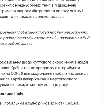
воєння середньорічних темпів підвищення
 отримали широку підтримку та високу оцінку і
рдів тонн викидів парникових газів.
отроєнням глобальних потужностей, незрозуміло,
де розподілено між сторонами”, – зазначили в ELP,
ого зобов'язання.
обов'язання щодо суттєвого скорочення викидів
0 року. Країни також продовжують приймати
ане на COP26 для скорочення глобальних викидів
внила Хартія декарбонізації нафтогазового
нульових викидів метану до 2030 року.
чолила Індія
а Глобальний альянс річкових міст ("GRCA").