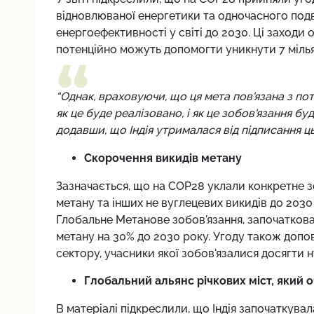
відновлюваної енергетики та одночасного под
енергоефективності у світі до 2030. Ці заходи
потенційно можуть допомогти уникнути 7 мілья
“Однак, враховуючи, що ця мета пов'язана з п
як це буде реалізовано, і як це зобов'язання бу
додавши, що Індія утрималася від підписання ць
Скорочення викидів метану
Зазначається, що на COP28 уклали конкретне з
метану та інших не вуглецевих викидів до 203
Глобальне Метанове зобов'язання, започатков
метану на 30% до 2030 року. Угоду також допо
сектору, учасники якої зобов'язалися досягти 
Глобальний альянс річкових міст, який о
В матеріалі підкреслили, що Індія започаткувал