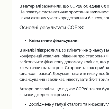
В матеріалі зазначили, що COP28 обʼєднав 65 0
Це показує систематичне зростання важливості
взяли активну участь представники бізнесу, з
Основні результати COP28:
Кліматичне фінансування
В аналізі підкреслили, зо кліматичне фінансув
конференції ухвалили рішення про створення Фо
забезпечити фінансову допомогу країнам, що р
кліматичних катастроф. Сторони також прийнял
фінансові рамки". Документ містить низку необ
фінансування і закликає інвестувати $5-7 трил
Автори розповіли, що під час COP28 також було 
з низки джерел, зокрема на:
досліджень у галузі сталого та низьковуг