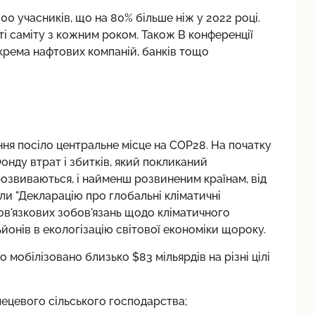
00 учасників, що на 80% більше ніж у 2022 році.
 саміту з кожним роком. Також В конференції
окрема нафтових компаній, банків тощо
ання посіло центральне місце на COP28. На початку
нду втрат і збитків, який покликаний
озвиваються, і найменш розвиненим країнам, від
и "Декларацію про глобальні кліматичні
ов'язкових зобов'язань щодо кліматичного
ьйонів в екологізацію світової економіки щороку.
мобілізовано близько $83 мільярдів на різні цілі
лецевого сільського господарства;