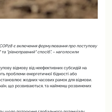
в COP28 є включення формулювання про поступову
 та "рівноправний" спосіб”, – наголосили
упову відмову від неефективних субсидій на
ють проблеми енергетичної бідності або
встановлює жодних часових рамок для відмови.
аїн, що розвиваються, та найменш розвинених
оду щодо потроєння глобального потенціалу