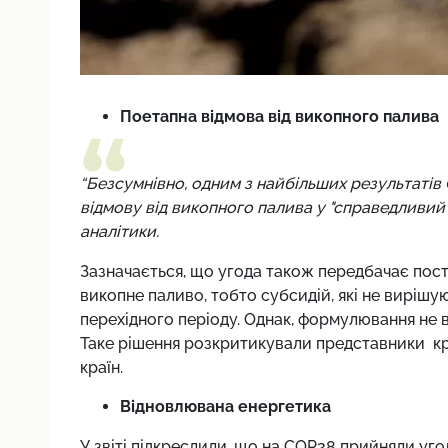
Поетапна відмова від викопного палива
“Безсумнівно, одним з найбільших результаті
відмову від викопного палива у "справедливий"
аналітики.
Зазначається, що угода також передбачає пост
викопне паливо, тобто субсидій, які не вирішу
перехідного періоду. Однак, формулювання не 
Таке рішення розкритикували представники кр
країн.
Відновлювана енергетика
У звіті підкреслили, що на COP28 прийняли уг