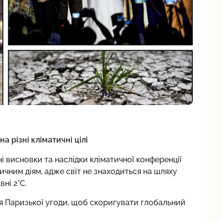
а різні кліматичні цілі
і висновки та наслідки кліматичної конференції
чним діям, адже світ не знаходиться на шляху
ні 2°C.
я Паризької угоди, щоб скоригувати глобальний