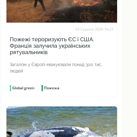
03 Серпня 2026 16:21
Пожежі тероризують ЄС і США.
Франція залучила українських
рятувальників
Загалом у Європі евакуювали понад 300 тис.
людей
Global green
Пожежа