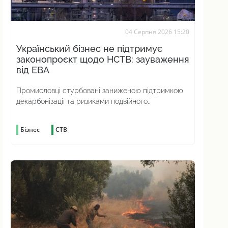
04 Серпня 2026 15:20
Український бізнес не підтримує
законопроєкт щодо НСТВ: зауваження
від ЕВА
Промисловці стурбовані заниженою підтримкою
декарбонізації та ризиками подвійного
вуглецевого оподаткування
Бізнес
СТВ