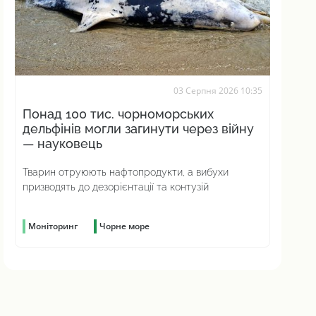
03 Серпня 2026 10:35
Понад 100 тис. чорноморських
дельфінів могли загинути через війну
— науковець
Тварин отруюють нафтопродукти, а вибухи
призводять до дезорієнтації та контузій
Моніторинг
Чорне море