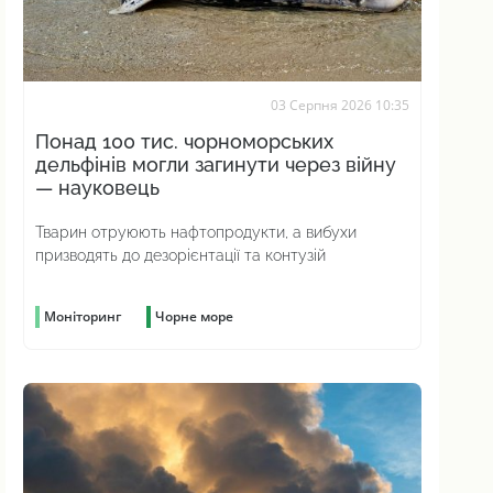
03 Серпня 2026 10:35
Понад 100 тис. чорноморських
дельфінів могли загинути через війну
— науковець
Тварин отруюють нафтопродукти, а вибухи
призводять до дезорієнтації та контузій
Моніторинг
Чорне море