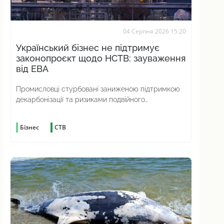
04 Серпня 2026 15:20
Український бізнес не підтримує
законопроєкт щодо НСТВ: зауваження
від ЕВА
Промисловці стурбовані заниженою підтримкою
декарбонізації та ризиками подвійного
вуглецевого оподаткування
Бізнес
СТВ