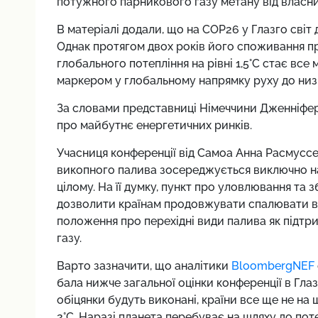
потужного парникового газу метану від власни
В матеріалі додали, що на COP26 у Глазго світ 
Однак протягом двох років його споживання п
глобального потепління на рівні 1,5°C стає в
маркером у глобальному напрямку руху до низ
За словами представниці Німеччини Дженніфер
про майбутнє енергетичних ринків.
Учасниця конференції від Самоа Анна Расмуссе
викопного палива зосереджується виключно на 
цілому. На її думку, пункт про уловлювання та 
дозволити країнам продовжувати спалювати ву
положення про перехідні види палива як підт
газу.
Варто зазначити, що аналітики
BloombergNEF
бала нижче загальної оцінки конференції в Глаз
обіцянки будуть виконані, країни все ще не на 
2
°C. Наразі планета перебуває на шляху до поте