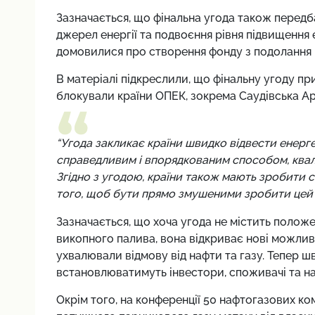
Зазначається, що фінальна угода також перед
джерел енергії та подвоєння рівня підвищення
домовилися про створення фонду з подолання вт
В матеріалі підкреслили, що фінальну угоду п
блокували країни ОПЕК, зокрема Саудівська Ара
“Угода закликає країни швидко відвести енерг
справедливим і впорядкованим способом, квалі
Згідно з угодою, країни також мають зробити св
того, щоб бути прямо змушеними зробити цей з
Зазначається, що хоча угода не містить поло
викопного палива, вона відкриває нові можлив
ухвалювали відмову від нафти та газу. Тепер ш
встановлюватимуть інвестори, споживачі та на
Окрім того, на конференції 50 нафтогазових к