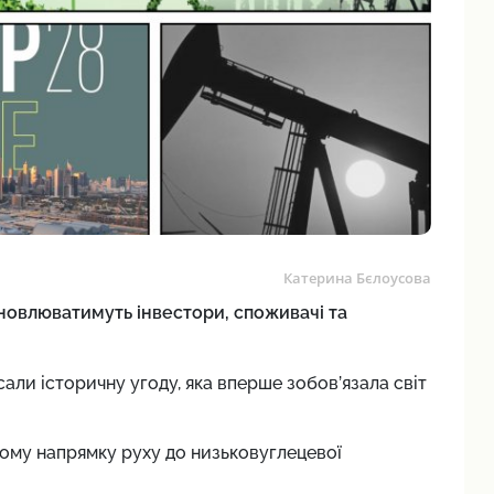
Катерина Бєлоусова
новлюватимуть інвестори, споживачі та
али історичну угоду, яка вперше зобов’язала світ
ому напрямку руху до низьковуглецевої