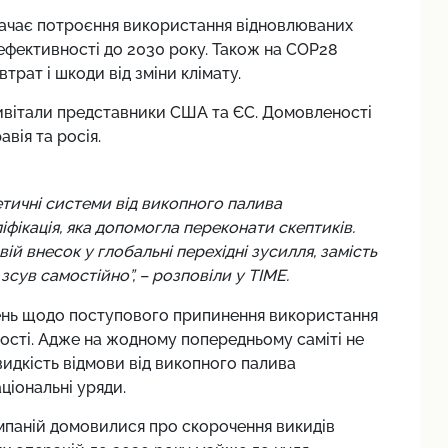
бачає потроєння використання відновлюваних
 ефективності до 2030 року. Також на COP28
рат і шкоди від зміни клімату.
ривітали представники США та ЄС. Домовленості
вія та росія.
етичні системи від викопного палива
фікація, яка допомогла переконати скептиків.
ій внесок у глобальні перехідні зусилля, замість
сув самостійно”, – розповіли у TIME.
жень щодо поступового припинення використання
ості. Адже на жодному попередньому саміті не
видкість відмови від викопного палива
ціональні уряди.
омпаній домовилися про скорочення викидів