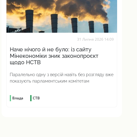
31 Липня 2026 14:09
Наче нічого й не було: із сайту
Мінекономіки зник законопроєкт
щодо НСТВ
Паралельно одну з версій навіть без розгляду вже
показують парламентським комітетам
Влада
СТВ