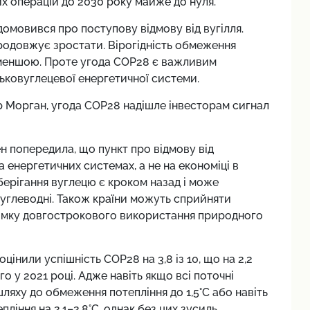
х операцій до 2030 року майже до нуля.
домовився про поступову відмову від вугілля.
родовжує зростати. Вірогідність обмеження
се меншою. Проте угода COP28 є важливим
ьковуглецевої енергетичної системи.
 Морган, угода COP28 надішле інвесторам сигнал
н попередила, що пункт про відмову від
енергетичних системах, а не на економіці в
зберігання вуглецю є кроком назад і може
глеводні. Також країни можуть сприйняти
римку довгострокового використання природного
оцінили успішність
COP28 на
3,8 із 10, що на 2,2
го у 2021 році. Адже навіть якщо всі поточні
шляху до обмеження потепління до 1,5
°C
або навіть
пління на 2,1–2,8°C, однак без цих зусиль