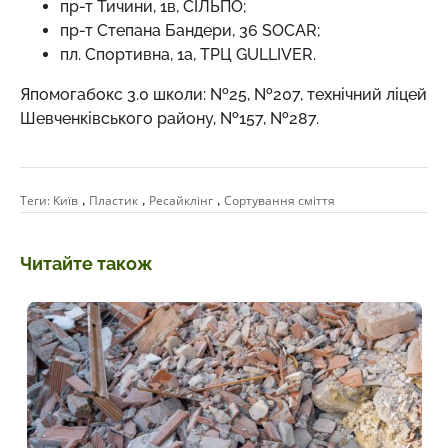
пр-т Тичини, 1в, СІЛЬПО;
пр-т Степана Бандери, 36 SOCAR;
пл. Спортивна, 1а, ТРЦ GULLIVER.
Япомогабокс 3.0 школи: №25, №207, технічний ліцей
Шевченківського району, №157, №287.
,
,
,
Теги:
Київ
Пластик
Ресайклінг
Сортування сміття
Читайте також