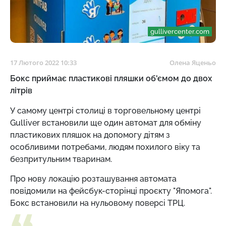
gullivercenter.com
17 Лютого 2022 10:33
Олена Яценьо
Бокс приймає пластикові пляшки об'ємом до двох
літрів
У самому центрі столиці в торговельному центрі
Gulliver встановили ще один автомат для обміну
пластикових пляшок на допомогу дітям з
особливими потребами, людям похилого віку та
безпритульним тваринам.
Про нову локацію розташування автомата
повідомили на фейсбук-сторінці проєкту "Япомога".
Бокс встановили на нульовому поверсі ТРЦ.