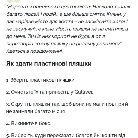
"Нарешті я опинився в центрі міста! Навколо таааак
багато людей і подій… а ще більше сміття. Кияни, у
вас чарівне місто для життя – не засмічуйте його! І
не засмучуйте мене. Несіть пляшки не на смітник, а
до мене. Там із них користі не буде, а от я
перетворю кожну пляшку на реальну допомогу", —
йдеться в повідомленні.
Як здати пластикові пляшки
1. Зберіть пластикові пляшки.
2. Очистьте їх та принесіть у Gulliver.
3. Скрутіть пляшки так, щоб вони не мали повітря й
не займали багато місця.
4. Викиньте в бокс.
5. Виберіть, куди переказати благодійні кошти від