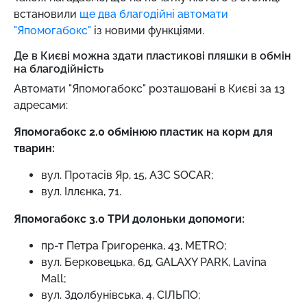
встановили
ще два благодійні автомати
"Япомогабокс"
із новими функціями.
Де в Києві можна здати пластикові пляшки в обмін
на благодійність
Автомати "Япомогабокс" розташовані в Києві за 13
адресами:
Япомогабокс 2.0 обмінюю пластик на корм для
тварин:
вул. Протасів Яр, 15, АЗС SOCAR;
вул. Іллєнка, 71.
Япомогабокс 3.0 ТРИ долоньки допомоги:
пр-т Петра Григоренка, 43, METRO;
вул. Берковецька, 6д, GALAXY PARK, Lavina
Mall;
вул. Здолбунівська, 4, СІЛЬПО;