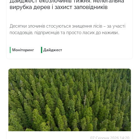
Дайджест екозлочинів тижня: нелегальна
вирубка дерев і захист заповідників
Десятки злочинів стосуються знищення лісів – за участі
посадовців, підприємців та просто ласих до наживи
громадян
Моніторинг
Дайджест
07 Серпня 2026 14:20