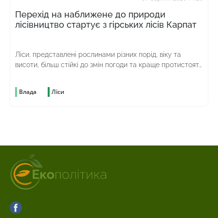
Перехід на наближене до природи
лісівництво стартує з гірських лісів Карпат
Ліси, представлені рослинами різних порід, віку та
висоти, більш стійкі до змін погоди та краще протистоять
шкідникам
Влада
Ліси