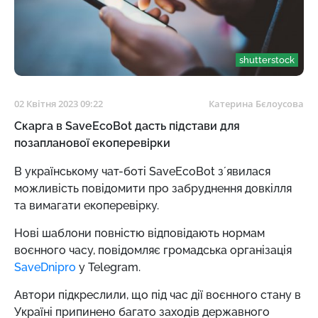
shutterstock
02 Квітня 2023 09:22
Катерина Бєлоусова
Скарга в SaveEcoBot дасть підстави для
позапланової екоперевірки
В українському чат-боті SaveEcoBot зʼявилася
можливість повідомити про забруднення довкілля
та вимагати екоперевірку.
Нові шаблони повністю відповідають нормам
воєнного часу, повідомляє громадська організація
SaveDnipro
у Telegram.
Автори підкреслили, що під час дії воєнного стану в
Україні припинено багато заходів державного