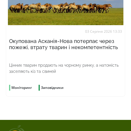
03 Серпня 2026 13:33
Окупована Асканія-Нова потерпає через
пожежі, втрату тварин і некомпетентність
Цінних тварин продають на чорному ринку, а натомість
заселяють кіз та свиней
Моніторинг
Заповідники