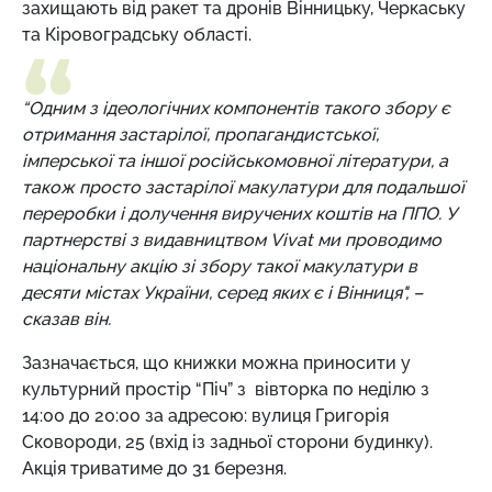
захищають від ракет та дронів Вінницьку, Черкаську
та Кіровоградську області.
“Одним з ідеологічних компонентів такого збору є
отримання застарілої, пропагандистської,
імперської та іншої російськомовної літератури, а
також просто застарілої макулатури для подальшої
переробки і долучення виручених коштів на ППО. У
партнерстві з видавництвом Vivat ми проводимо
національну акцію зі збору такої макулатури в
десяти містах України, серед яких є і Вінниця", –
сказав він.
Зазначається, що книжки можна приносити у
культурний простір “Піч” з вівторка по неділю з
14:00 до 20:00 за адресою: вулиця Григорія
Сковороди, 25 (вхід із задньої сторони будинку).
Акція триватиме до 31 березня.