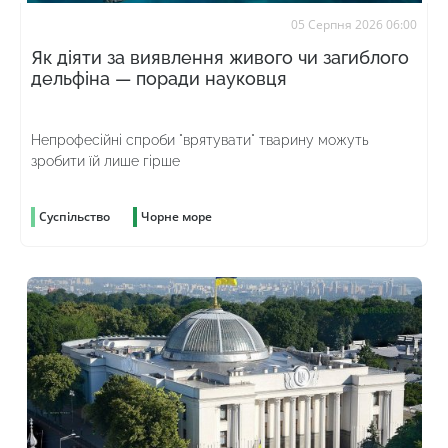
05 Серпня 2026 06:00
Як діяти за виявлення живого чи загиблого
дельфіна — поради науковця
Непрофесійні спроби "врятувати" тварину можуть
зробити їй лише гірше
Суспільство
Чорне море