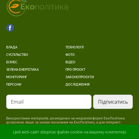
ВЛАДА
ТЕХНОЛОГІЇ
СУСПІЛЬСТВО
ФОТО
БІЗНЕС
ВІДЕО
ЗЕЛЕНА ЕНЕРГЕТИКА
ПРО ПРОЄКТ
МОНІТОРИНГ
ЗАКОНОПРОЄКТИ
ПЕРСОНИ
ДОСЛІДЖЕННЯ
Email
Використання матеріалів, розміщених на медіаплатформі ЕкоПолітика
дозволено лише за умови посилання на ЕкоПолітику, а для інтернет-
видань – розміщення прямого, відкритого для пошукових систем,
гіперпосилання на сторінку, де розміщено оригінальний матеріал.
Цей веб-сайт зберігає файли cookie на вашому комп'ютері
Редакція може не поділяти точки зору, викладену в авторському