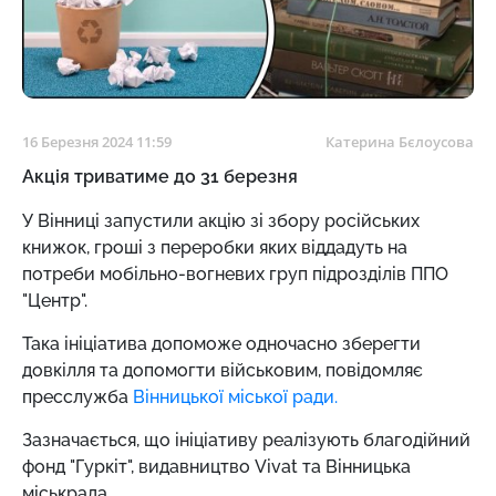
16 Березня 2024 11:59
Катерина Бєлоусова
Акція триватиме до 31 березня
У Вінниці запустили акцію зі збору російських
книжок, гроші з переробки яких віддадуть на
потреби мобільно-вогневих груп підрозділів ППО
"Центр".
Така ініціатива допоможе одночасно зберегти
довкілля та допомогти військовим, повідомляє
пресслужба
Вінницької міської ради.
Зазначається, що ініціативу реалізують благодійний
фонд "Гуркіт", видавництво Vivat та Вінницька
міськрада.