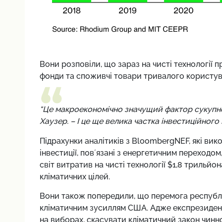
Вони розповіли, що зараз на чисті технології 
фонди та споживчі товари тривалого користува
“Це макроекономічно значущий фактор сукупної
Хаузер. – І це ще велика частка інвестиційного 
Підрахунки аналітиків з BloombergNEF, які ви
інвестиції, повʼязані з енергетичним переходом
світ витратив на чисті технології $1,8 трильйон
кліматичних цілей.
Вони також попередили, що перемога республі
кліматичним зусиллям США. Адже експрезидент
на виборах, скасувати кліматичний закон чин