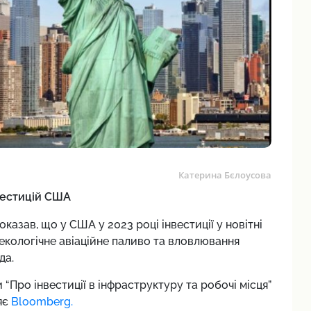
Катерина Бєлоусова
нвестицій США
казав, що у США у 2023 році інвестиції у новітні
, екологічне авіаційне паливо та вловлювання
да.
Про інвестиції в інфраструктуру та робочі місця”
ляє
Bloomberg.