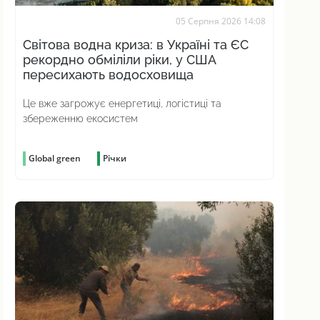
05 Серпня 2026 14:08
Світова водна криза: в Україні та ЄС
рекордно обміліли ріки, у США
пересихають водосховища
Це вже загрожує енергетиці, логістиці та
збереженню екосистем
Global green
Річки