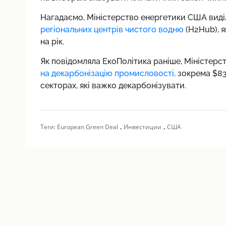
Нагадаємо,
Міністерство енергетики США виді
регіональних центрів чистого водню
(H2Hub), я
на рік.
Як повідомляла ЕкоПолітика раніше,
Міністерс
на декарбонізацію промисловості,
зокрема $83
секторах, які важко декарбонізувати.
,
,
Теги:
European Green Deal
Инвестиции
США