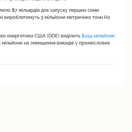
лило $7 мільярдів для запуску перших семи
кі вироблятимуть 3 мільйони метричних тонн Н2
тво енергетики США (DOE) виділить
$254 мільйони
 мільйони на зменшення викидів у промислових