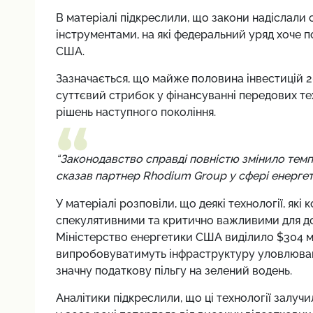
В матеріалі підкреслили, що закони надіслали 
інструментами, на які федеральний уряд хоче п
США.
Зазначається, що майже половина інвестицій 2
суттєвий стрибок у фінансуванні передових т
рішень наступного покоління.
“Законодавство справді повністю змінило темпи
сказав партнер Rhodium Group у сфері енергет
У матеріалі розповіли, що деякі технології, як
спекулятивними та критично важливими для дос
Міністерство енергетики США виділило $304 мі
випробовуватимуть інфраструктуру уловлюванн
значну податкову пільгу на зелений водень.
Аналітики підкреслили, що ці технології залучи