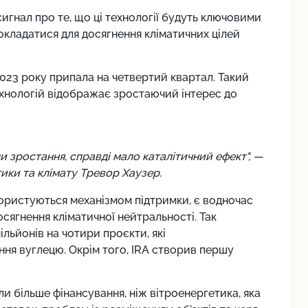
сигнал про те, що ці технології будуть ключовими
окладатися для досягнення кліматичних цілей
023 року припала на четвертий квартал. Такий
ехнологій відображає зростаючий інтерес до
 зростання, справді мало каталітичний ефект", —
ики та клімату Тревор Хаузер.
і користуються механізмом підтримки, є водночас
ягнення кліматичної нейтральності. Так
льйонів на чотири проєкти, які
я вуглецю. Окрім того, IRA створив першу
ли більше фінансування, ніж вітроенергетика, яка