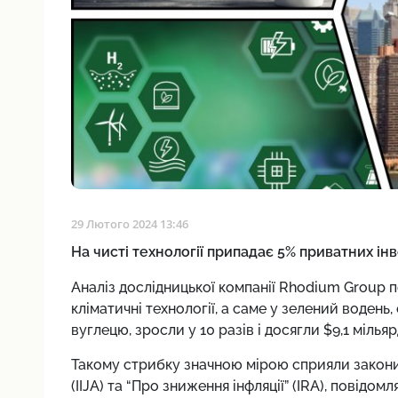
29 Лютого 2024 13:46
На чисті технології припадає 5% приватних і
Аналіз дослідницької компанії Rhodium Group по
кліматичні технології, а саме у зелений водень
вуглецю, зросли у 10 разів і досягли $9,1 мільяр
Такому стрибку значною мірою сприяли закони “
(IIJA) та “Про зниження інфляції” (IRA), повідом