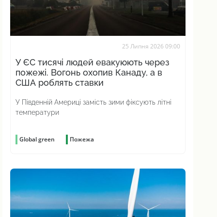
25 Липня 2026 09:00
У ЄС тисячі людей евакуюють через
пожежі. Вогонь охопив Канаду, а в
США роблять ставки
У Південній Америці замість зими фіксують літні
температури
Global green
Пожежа