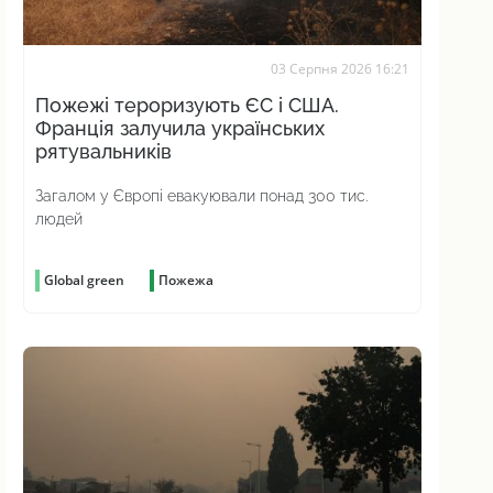
03 Серпня 2026 16:21
Пожежі тероризують ЄС і США.
Франція залучила українських
рятувальників
Загалом у Європі евакуювали понад 300 тис.
людей
Global green
Пожежа