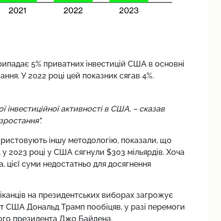
припадає 5% приватних інвестицій США в основні
ння. У 2022 році цей показник сягав 4%.
 інвестиційної активності в США, – сказав
зростання".
користовують іншу методологію, показали, що
, у 2023 році у США сягнули $303 мільярдів. Хоча
а, цієї суми недостатньо для досягнення
канців на президентських виборах загрожує
 США Дональд Трамп пообіцяв, у разі перемоги
ного президента Джо Байдена.