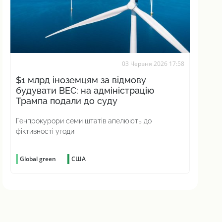
03 Червня 2026 17:58
$1 млрд іноземцям за відмову
будувати ВЕС: на адміністрацію
Трампа подали до суду
Генпрокурори семи штатів апелюють до
фіктивності угоди
Global green
США