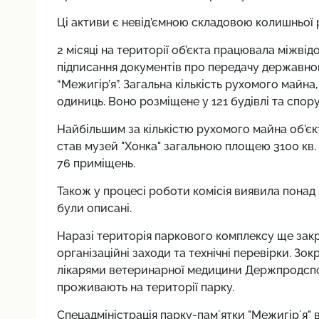
Ці активи є невід’ємною складовою колишньої 
2 місяці на території об’єкта працювала міжвід
підписання документів про передачу державно
“Межигір’я”. Загальна кількість рухомого майна,
одиниць. Воно розміщене у 121 будівлі та спору
Найбільшим за кількістю рухомого майна об'єкт
став музей "Хонка" загальною площею 3100 кв. 
76 приміщень.
Також у процесі роботи комісія виявила понад 5
були описані.
Наразі територія паркового комплексу ще закри
організаційні заходи та технічні перевірки. Зо
лікарями ветеринарної медицини Держпродс
проживають на території парку.
Спецадміністрація парку-памʼятки "Межигірʼя" в