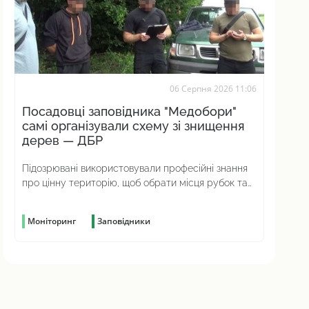
06 Серпня 2026 11:06
Посадовці заповідника "Медобори"
самі організували схему зі знищення
дерев — ДБР
Підозрювані використовували професійні знання
про цінну територію, щоб обрати місця рубок та
приховати злочин
Моніторинг
Заповідники