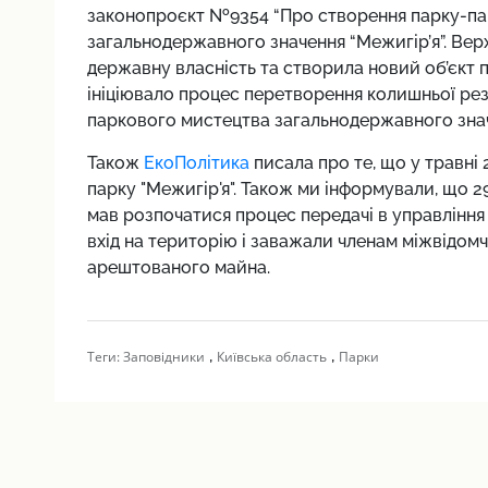
законопроєкт №9354 “Про створення парку-па
загальнодержавного значення “Межигір’я”. Вер
державну власність та створила новий об’єкт 
ініціювало процес перетворення колишньої рез
паркового мистецтва загальнодержавного зна
Також
ЕкоПолітика
писала про те, що у травні
парку "Межигір'я". Також ми інформували, що 29
мав розпочатися процес передачі в управління 
вхід на територію і заважали членам міжвідомч
арештованого майна.
,
,
Теги:
Заповідники
Київська область
Парки