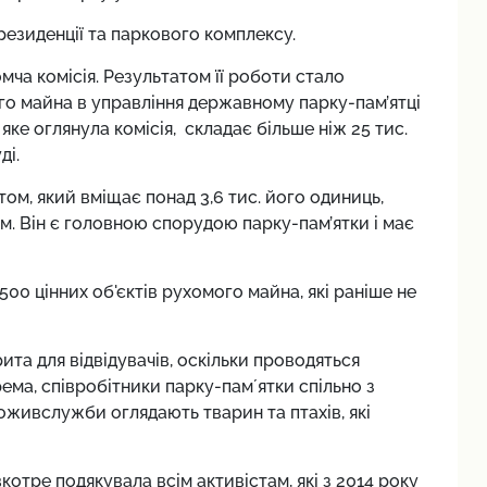
резиденції та паркового комплексу.
омча комісія. Результатом її роботи стало
го майна в управління державному парку-пам’ятці
 яке оглянула комісія, складає більше ніж 25 тис.
ді.
ом, який вміщає понад 3,6 тис. його одиниць,
м. Він є головною спорудою парку-пам’ятки і має
00 цінних об'єктів рухомого майна, які раніше не
та для відвідувачів, оскільки проводяться
крема, співробітники парку-памʼятки
спільно з
поживслужби
оглядають тварин та птахів, які
котре подякувала всім активістам, які з 2014 року