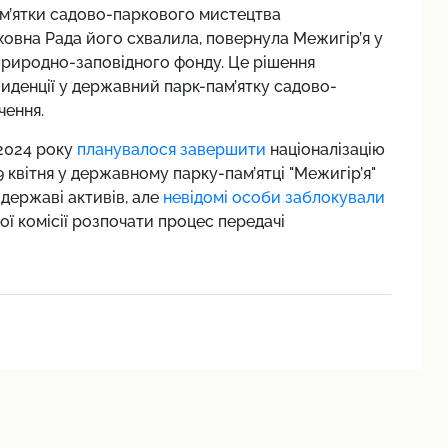
м’ятки садово-паркового мистецтва
ховна Рада його схвалила, повернула Межигір’я у
природно-заповідного фонду. Це рішення
иденції у державний парк-пам’ятку садово-
чення.
 2024 року
планувалося завершити
націоналізацію
 квітня у державному парку-пам’ятці "Межигір’я"
державі активів, але
невідомі особи заблокували
ої комісії розпочати процес передачі