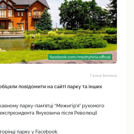
facebook.com/mezhyhiria.official
Ганна Велика
обіцяли повідомити на сайті парку та інших
авному парку-пам’ятці “Межигір’я” рухомого
 експрезидента Януковича після Революції
торінці парку у Facebook.