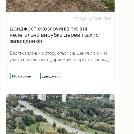
07 Серпня 2026 17:06
Дайджест екозлочинів тижня:
нелегальна вирубка дерев і захист
заповідників
Десятки злочинів стосуються знищення лісів – за
участі посадовців, підприємців та просто ласих до
наживи громадян
Моніторинг
Дайджест