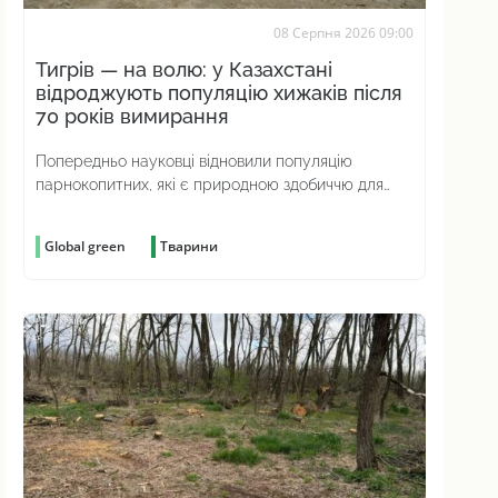
08 Серпня 2026 09:00
Тигрів — на волю: у Казахстані
відроджують популяцію хижаків після
70 років вимирання
Попередньо науковці відновили популяцію
парнокопитних, які є природною здобиччю для
хижаків
Global green
Тварини