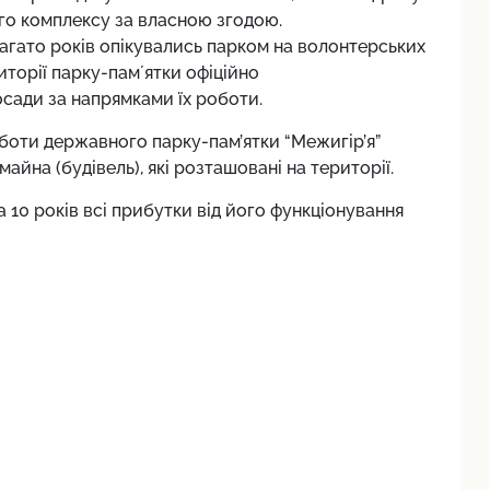
го комплексу за власною згодою.
 багато років опікувались парком на волонтерських
торії парку-памʼятки офіційно
сади за напрямками їх роботи.
оботи державного парку-пам’ятки “Межигір’я”
йна (будівель), які розташовані на території.
 10 років всі прибутки від його функціонування