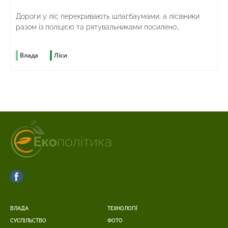
Дороги у ліс перекривають шлагбаумами, а лісівники
разом із поліцією та рятувальниками посилено
патрулюють територію
Влада
Ліси
ВЛАДА
ТЕХНОЛОГІЇ
СУСПІЛЬСТВО
ФОТО