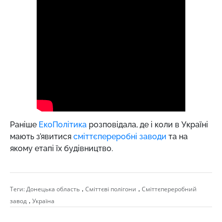
Раніше
ЕкоПолітика
розповідала, де і коли в Україні
мають з'явитися
сміттєпереробні заводи
та на
якому етапі їх будівництво.
,
,
Теги:
Донецька область
Сміттєві полігони
Сміттєпереробний
,
завод
Україна