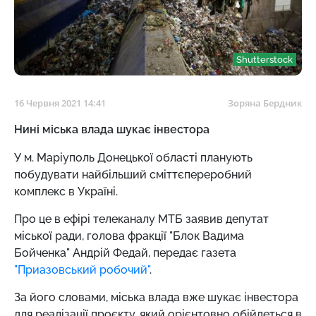
Shutterstock
16 Червня 2021 14:41
Зоряна Бердник
Нині міська влада шукає інвестора
У м. Маріуполь Донецької області планують
побудувати найбільший сміттєпереробний
комплекс в Україні.
Про це в ефірі телеканалу МТБ заявив депутат
міської ради, голова фракції "Блок Вадима
Бойченка" Андрій Федай, передає газета
"Приазовський робочий"
.
За його словами, міська влада вже шукає інвестора
для реалізації проєкту, який орієнтовно обійдеться в