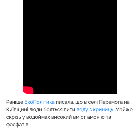
Раніше
ЕкоПолітика
писала, що в селі Перемога на
Київщині люди бояться пити
воду з криниць
. Майже
скрізь у водоймах високий вміст амонію та
фосфатів.