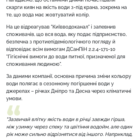
скарги киян на якість води з-під крана, зокрема на
те, що вода має жовтуватий колір.
На це відреагував "Київводоканал" і запевнив
споживачів, що вся вода, яку подає підприємство,
безпечна з протиепідеміологічного погляду й
відповідає всім вимогам ДСанПіН 2.2.4-171-10
"Гігієнічні вимоги до води питної, призначеної для
споживання людиною".
За даними компанії, основна причина зміни кольору
води полягає в сезонному погіршенні води у
джерелах – річках Дніпро та Десна через кліматичні
умови.
"Зазвичай влітку якість води в річці завжди гірша,
ніж узимку через спеку та цвітіння водойм, але один
рік може сильно відрізнятися від іншого. Наприклад,