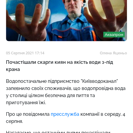
Аквапром
05 Серпня 2021 17:14
Олена Яценьо
Почастішали скарги киян на якість води з-під
крана
Водопостачальне підприємство "Київводоканал"
запевнило своїх споживачів, що водопровідна вода
у столиці цілком безпечна для пиття та
приготування їжі.
Про це повідомила
пресслужба
компанії в середу, 4
серпня.
Нагадаємо, що останніми днями почастішали