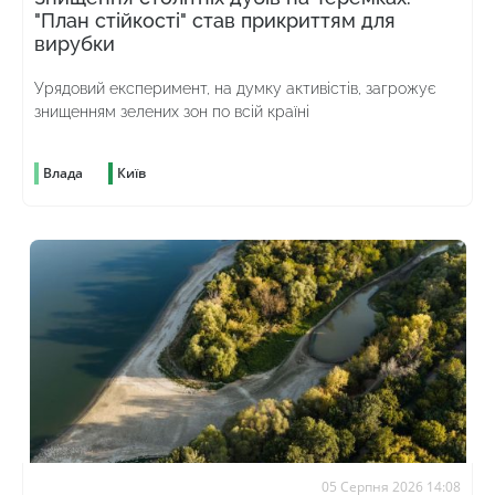
"План стійкості" став прикриттям для
вирубки
Урядовий експеримент, на думку активістів, загрожує
знищенням зелених зон по всій країні
Влада
Київ
05 Серпня 2026 14:08