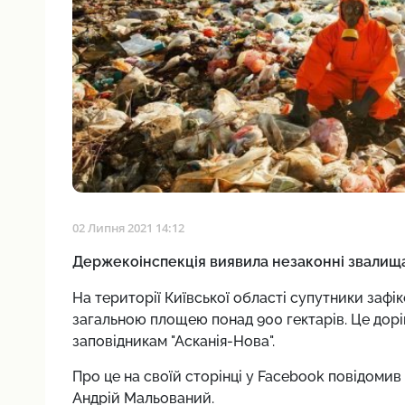
02 Липня 2021 14:12
Держекоінспекція виявила незаконні звалищ
На території Київської області супутники заф
загальною площею понад 900 гектарів. Це дор
заповідникам "Асканія-Нова".
Про це на своїй сторінці у Facebook повідомив 
Андрій Мальований.