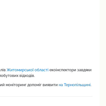
илів
Житомирської області
екоінспектори завдяки
обутових відходів.
ий моніторинг допоміг виявити
на Тернопільщині
.