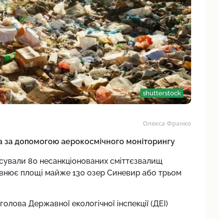
shutterstock
Олекса Франко
а за допомогою аерокосмічного моніторингу
іксували 80 несанкціонованих сміттєзвалищ
івнює площі майже 130 озер Синевир або трьом
голова Державної екологічної інспекції (ДЕІ)