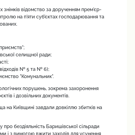
х знімків відомство за дорученням прем'єр-
тролю на п'яти суб’єктах господарювання та
ованих.
приємств";
ської селищної ради;
сті;
відходів № 5 та № 6);
ємство "Комунальник".
кологічних порушень, зокрема захоронення
єктів і дозвільних документів.
ща на Київщині завдали довкіллю збитків на
ду про бездіяльність Баришівської сільради
ами і з вимогою вжити заходів для усунення