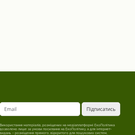
Email
Використання матеріалів, розміщених на медіаплатформі ЕкоПолітика
дозволено лише за умови посилання на ЕкоПолітику, а для інтернет-
видань – розміщення прямого, відкритого для пошукових систем,