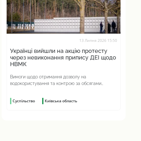
13 Липня 2026 15:50
Українці вийшли на акцію протесту
через невиконання припису ДЕІ щодо
НВМК
Вимоги щодо отримання дозволу на
водокористування та контрою за обсягами
дощових і дренажних вод було проігноровано
Суспільство
Київська область