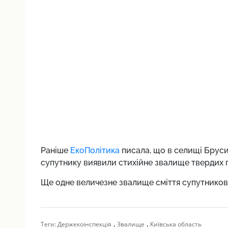
Раніше
ЕкоПолітика
писала, що в селищі Брус
супутнику виявили стихійне звалище твердих п
Ще одне величезне звалище сміття супутников
,
,
Теги:
Держекоінспекція
Звалище
Київська область