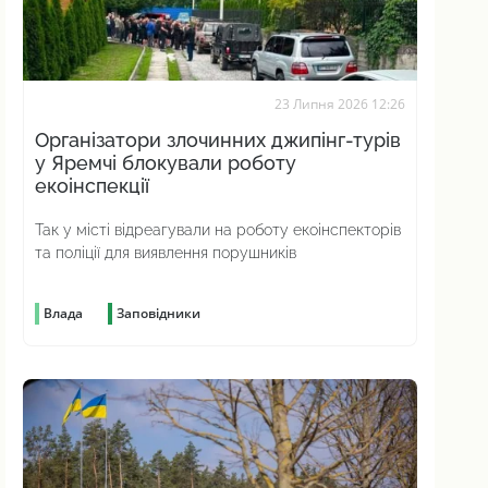
23 Липня 2026 12:26
Організатори злочинних джипінг-турів
у Яремчі блокували роботу
екоінспекції
Так у місті відреагували на роботу екоінспекторів
та поліції для виявлення порушників
Влада
Заповідники