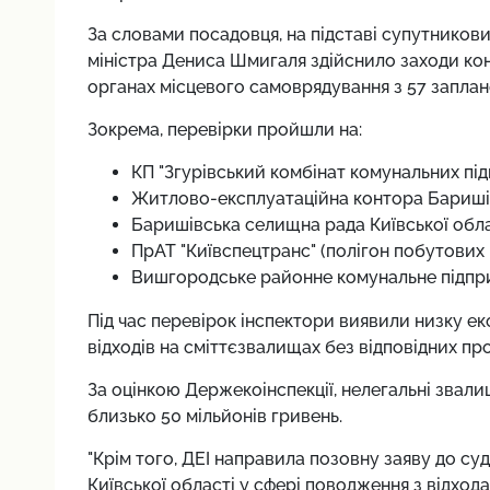
За словами посадовця, на підставі супутникови
міністра Дениса Шмигаля здійснило заходи кон
органах місцевого самоврядування з 57 заплан
Зокрема, перевірки пройшли на:
КП "Згурівський комбінат комунальних під
Житлово-експлуатаційна контора Баришів
Баришівська селищна рада Київської обла
ПрАТ "Київспецтранс" (полігон побутових 
Вишгородське районне комунальне підпри
Під час перевірок інспектори виявили низку е
відходів на сміттєзвалищах без відповідних про
За оцінкою Держекоінспекції, нелегальні звали
близько 50 мільйонів гривень.
"Крім того, ДЕІ направила позовну заяву до су
Київської області у сфері поводження з відход