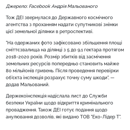
Джерело: Facebook Андрія Мальованого
Тож ДЕІ звернулася до Державного космічного
агентства з проханням надати супутникові знімки
цієї земельної ділянки в ретроспективі.
"На одержаних фото зафіксовано збільшення площі
сміттєзвалища на ділянці з 5 до 9,1 гектара протягом
2018-2020 років. Розмір збитків від засмічення
земельних ресурсів попередньо становить майже
80 мільйонів гривень. Після проведення перевірки
об'єкта інспекція розрахує точну суму шкоди", —
додав Мальований.
Держекоінспекція надіслала лист до Служби
безпеки України щодо відкриття кримінального
провадження. Також ДЕІ готує подання щодо
анулювання дозволів, які видано ТОВ "Еко-Лідер Т".