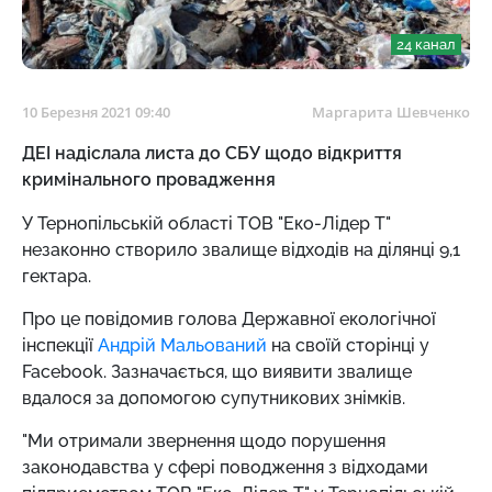
24 канал
10 Березня 2021 09:40
Маргарита Шевченко
ДЕІ надіслала листа до СБУ щодо відкриття
кримінального провадження
У Тернопільській області ТОВ "Еко-Лідер Т"
незаконно створило звалище відходів на ділянці 9,1
гектара.
Про це повідомив голова Державної екологічної
інспекції
Андрій Мальований
на своїй сторінці у
Facebook. Зазначається, що виявити звалище
вдалося за допомогою супутникових знімків.
"Ми отримали звернення щодо порушення
законодавства у сфері поводження з відходами