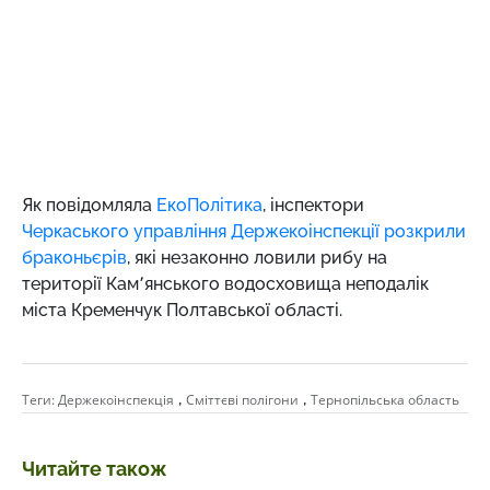
Як повідомляла
ЕкоПолітика
, інспектори
Черкаського управління Держекоінспекції розкрили
браконьєрів
, які незаконно ловили рибу на
території Кам՚янського водосховища неподалік
міста Кременчук Полтавської області.
,
,
Теги:
Держекоінспекція
Сміттєві полігони
Тернопільська область
Читайте також