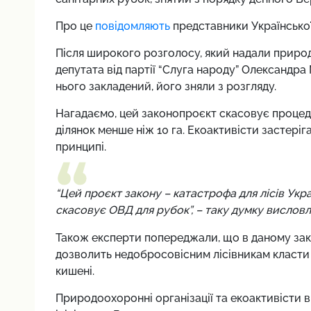
Про це
повідомляють
представники Української
Після широкого розголосу, який надали приро
депутата від партії “Слуга народу” Олександра
нього закладений, його зняли з розгляду.
Нагадаємо, цей законопроєкт скасовує процед
ділянок менше ніж 10 га. Екоактивісти застері
принципі.
“Цей проєкт закону – катастрофа для лісів Ук
скасовує ОВД для рубок”, – таку думку висловл
Також експерти попереджали, що в даному зако
дозволить недобросовісним лісівникам класти
кишені.
Природоохоронні організації та екоактивісти 