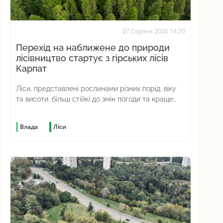
07 Серпня 2026 14:20
Перехід на наближене до природи
лісівництво стартує з гірських лісів
Карпат
Ліси, представлені рослинами різних порід, віку
та висоти, більш стійкі до змін погоди та краще
протистоять шкідникам
Влада
Ліси