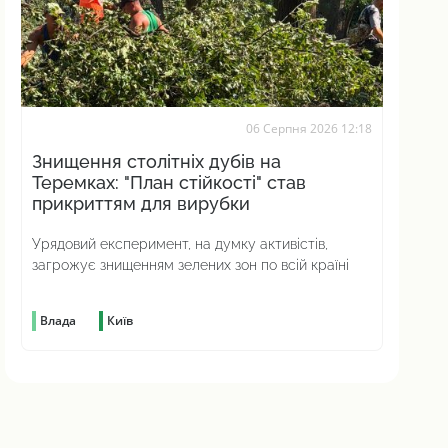
06 Серпня 2026 12:18
Знищення столітніх дубів на
Теремках: "План стійкості" став
прикриттям для вирубки
Урядовий експеримент, на думку активістів,
загрожує знищенням зелених зон по всій країні
Влада
Київ