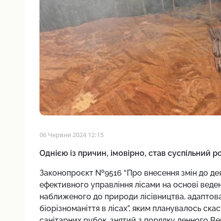
06 Червня 2024 12:15
Однією із причин, імовірно, став суспільний р
Законопроєкт №9516 “Про внесення змін до де
ефективного управління лісами на основі веде
наближеного до природи лісівництва, адаптова
біорізноманіття в лісах”, яким планувалось ска
санітарних рубок, знятий з порядку денного Ве