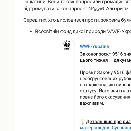
ініціативи. Вони також попросили громадян зве
підтримувати законопроєкт №9516. Алгоритм, я
Серед тих, хто висловився проти, зокрема були
Всесвітній фонд дикої природи WWF-Укр