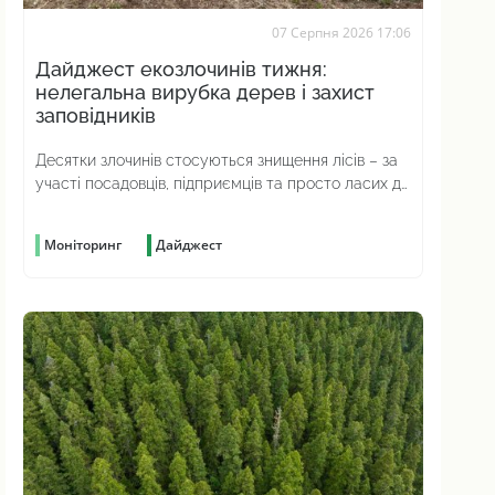
07 Серпня 2026 17:06
Дайджест екозлочинів тижня:
нелегальна вирубка дерев і захист
заповідників
Десятки злочинів стосуються знищення лісів – за
участі посадовців, підприємців та просто ласих до
наживи громадян
Моніторинг
Дайджест