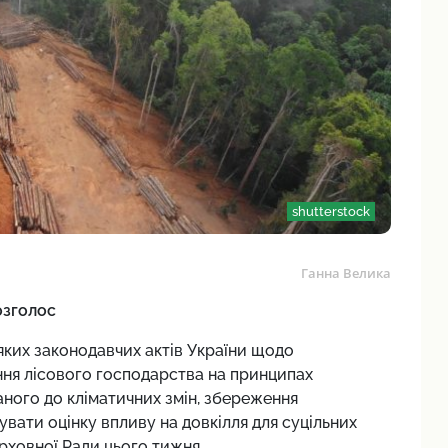
shutterstock
Ганна Велика
озголос
яких законодавчих актів України щодо
ння лісового господарства на принципах
ного до кліматичних змін, збереження
сувати оцінку впливу на довкілля для суцільних
рховної Ради цього тижня.