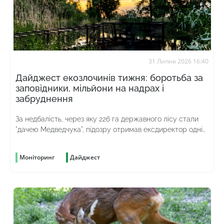
31 Липня 2026 16:40
Дайджест екозлочинів тижня: боротьба за
заповідники, мільйони на надрах і
забруднення
За недбалість, через яку 226 га державного лісу стали
"дачею Медведчука", підозру отримав ексдиректор однієї
з філій "Лісів України"
Моніторинг
Дайджест