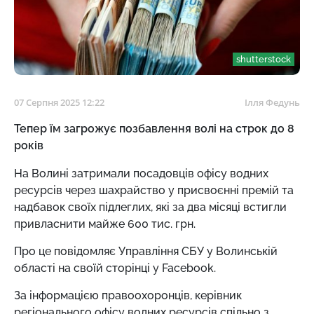
shutterstock
07 Серпня 2025 12:22
Ілля Федунь
Тепер їм загрожує позбавлення волі на строк до 8
років
На Волині затримали посадовців офісу водних
ресурсів через шахрайство у присвоєнні премій та
надбавок своїх підлеглих, які за два місяці встигли
привласнити майже 600 тис. грн.
Про це повідомляє Управління СБУ у Волинській
області на своїй сторінці у Facebook.
За інформацією правоохоронців, керівник
регіонального офісу водних ресурсів спільно з