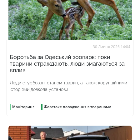
30 Липня 2026 14:04
Боротьба за Одеський зоопарк: поки
тварини страждають, люди змагаються за
вплив
Люди стурбовані станом тварин, а також корупційними
історіями довкола установи
Моніторинг
Жорстоке поводження з тваринами