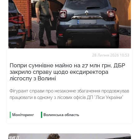
28 Липня 2026 10:53
Попри сумнівне майно на 27 млн грн, ДБР
закрило справу щодо ексдиректора
лісгоспу з Волині
Фігурант справи про незаконне збагачення продовжував
працювати в одному з лісових офісів ДП "Ліси України"
Моніторинг
Волинська область