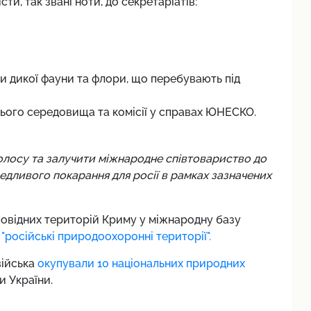
ти, так звані ноти, до секретаріатів:
и дикої фауни та флори, що перебувають під
ого середовища та комісії у справах ЮНЕСКО.
лосу та залучити міжнародне співтовариство до
дливого покарання для росії в рамках зазначених
повідних територій Криму у міжнародну базу
 "російські природоохоронні території".
війська
окупували 10 національних природних
и України.