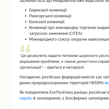
Зазначається, що Міндовкілля вже надіслало лис
Бернської конвенції;
Рамсарської конвенції;
Бонської конвенції;
Конвенції про міжнародну торгівлю видам
загрозою зникнення (CITES);
Міжнародного союзу охорони навколишнь
“Це дозволить надати питанню широкого розго
вирішення проблеми, а також домогтися справе
організацій”, – йдеться в матеріалі.
Нагадаємо, російська федерація внесла 130 за
даних природоохоронних територій (WDPA)
як
Як повідомляла ЕкоПолітика раніше, російські 
парків,
8 заповідників, 2 біосферних заповідник