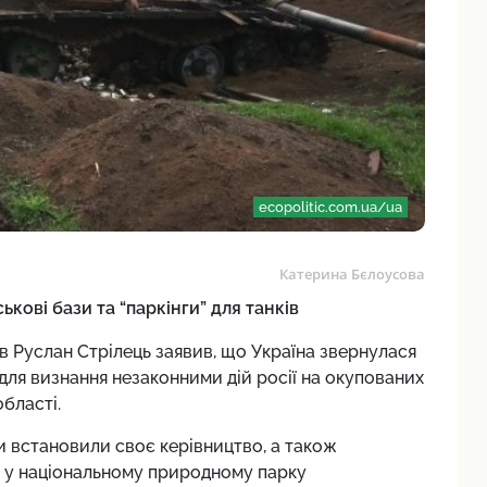
ecopolitic.com.ua/ua
Катерина Бєлоусова
кові бази та “паркінги” для танків
в Руслан Стрілець заявив, що Україна звернулася
ля визнання незаконними дій росії на окупованих
бласті.
и встановили своє керівництво, а також
н у національному природному парку