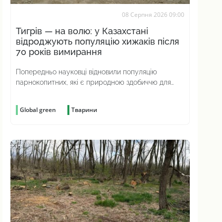
08 Серпня 2026 09:00
Тигрів — на волю: у Казахстані
відроджують популяцію хижаків після
70 років вимирання
Попередньо науковці відновили популяцію
парнокопитних, які є природною здобиччю для
хижаків
Global green
Тварини