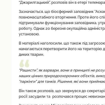
“Джарилгацький”
,
розповів він в етері телемар
Зазначається, що біосферний заповідник "Аскан
повномасштабного вторгнення. Проте його спі
підтримували функціонування заповідника, утр
роботу. Однак 20 березня окупаційна адмініст
установою.
В матеріалі наголосили, що також під загрозо
намагаються перетворити його на територію дл
диких тварин.
"Рашисти”, як варвари, вони в принципі не роз
наших цінних природоохоронних об'єктів, вико
"паркінги" для танків. Рішення, які вони приймаю
Він також розповів, що звернувся до секретарі
росії засудили та розпочався процес невизнан