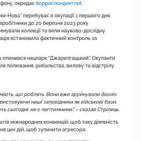
афону, передає
Корреспондент.net.
ія-Нова" перебуває в окупації з першого дня
вробітники до 20 березня 2023 року
имували колекції та вели науково-дослідну
рація встановила фактичний контроль за
ю опинився нацпарк “Джарилгацький”. Окупанти
я полювання, рибальства, вилову та відстрілу
уміють, що роблять. Вони вже зруйнували безліч
ристовуючи наші заповідники як військові бази,
ть сьогодні, не є легітимними”, – сказав Стрілець.
атів міжнародних конвенцій, щоб таку діяльність
ня цих дій, щоб зупинити агресора.