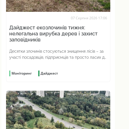
07 Серпня 2026 17:06
Дайджест екозлочинів тижня:
нелегальна вирубка дерев і захист
заповідників
Десятки злочинів стосуються знищення лісів – за
участі посадовців, підприємців та просто ласих до
наживи громадян
Моніторинг
Дайджест