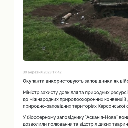
30 Березня 2023 17:42
Окупанти використовують заповідники як війсь
Міністр захисту довкілля та природних ресурсі
до міжнародних природоохоронних конвенцій д
природно-заповідних територіях Херсонської о
У біосферному заповіднику "Асканія-Нова" вон
дозволили полювання та відстріл диких твари