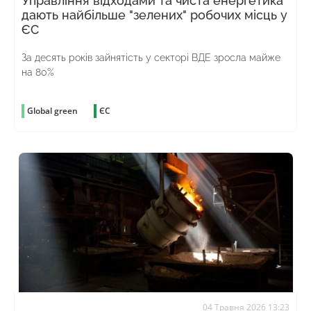
Управління відходами та чиста енергетика
дають найбільше "зелених" робочих місць у
ЄС
За десять років зайнятість у секторі ВДЕ зросла майже
на 80%
Global green
ЄС
04 Травня 2026 13:23