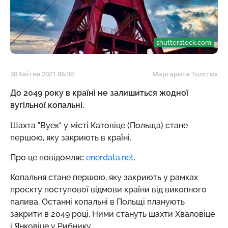
shutterstock.com
30 Квітня 2021 06:30
Маргарита Толстих
До 2049 року в країні не залишиться жодної
вугільної копальні.
Шахта "Вуек" у місті Катовіце (Польща) стане
першою, яку закриють в країні.
Про це повідомляє
enerdata.net
.
Копальня стане першою, яку закриють у рамках
проєкту поступової відмови країни від викопного
палива. Останні копальні в Польщі планують
закрити в 2049 році. Ними стануть шахти Хваловіце
і Янковіце у Рибнику.