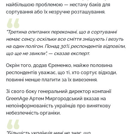
найбільшою проблемою — нестачу баків для
сортування або їх незручне розташування.
"Третина опитаних переконані, що в сортуванні
немає сенсу, оскільки все сміття змішують і везуть
на один полігон. Понад 30% респондентів відповіли,
що ще не звикли", — сказав експерт.
Окрім того, додав Єременко, майже половина
респондентів уважає, що ті, хто сортує відходи,
повинні менше платити за їх вивезення.
Зі свого боку генеральний директор компанії
GreenAge Артем Миргородський вказав на
непоінформованість українців про виняткову
небезпечність органіки.
"Більшість українців нині не знає, що