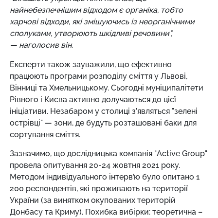
найнебезпечнішим відходом є органіка, тобто
харчові відходи, які змішуючись із неорганічними
сполуками, утворюють шкідливі речовини",
— наголосив він.
Експерти також зауважили, що ефективно
працюють програми розподілу сміття у Львові,
Вінниці та Хмельницькому. Сьогодні муніципалітети
Рівного і Києва активно долучаються до цієї
ініціативи. Незабаром у столиці з’являться "зелені
острівці" — зони, де будуть розташовані баки для
сортування сміття.
Зазначимо, що дослідницька компанія "Active Group"
провела опитування 20-24 жовтня 2021 року.
Методом індивідуального інтерв’ю було опитано 1
200 респондентів, які проживають на території
України (за винятком окупованих територій
Донбасу та Криму). Похибка вибірки: теоретична –