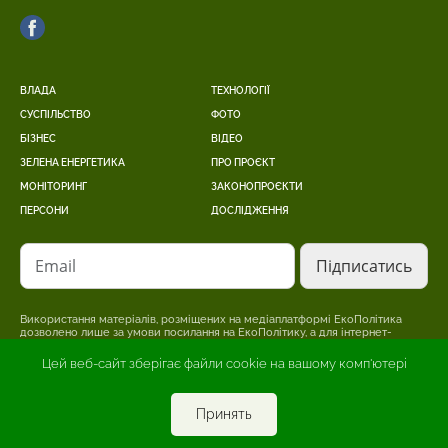
ВЛАДА
ТЕХНОЛОГІЇ
СУСПІЛЬСТВО
ФОТО
БІЗНЕС
ВІДЕО
ЗЕЛЕНА ЕНЕРГЕТИКА
ПРО ПРОЄКТ
МОНІТОРИНГ
ЗАКОНОПРОЄКТИ
ПЕРСОНИ
ДОСЛІДЖЕННЯ
Email
Використання матеріалів, розміщених на медіаплатформі ЕкоПолітика
дозволено лише за умови посилання на ЕкоПолітику, а для інтернет-
видань – розміщення прямого, відкритого для пошукових систем,
гіперпосилання на сторінку, де розміщено оригінальний матеріал.
Цей веб-сайт зберігає файли cookie на вашому комп'ютері
Редакція може не поділяти точки зору, викладену в авторському
матеріалі. Відповідальність за достовірність інформації, опублікованої в
рекламних матеріалах, несе рекламодавець.
Принять