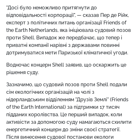
"Досі було неможливо притягнути до
відповідальності корпорації", — сказав Пер де Рійк,
експерт з політичних питань організації Friends of
the Earth Netherlands, яка ініціювала судовий позов
проти Shell. Випадок же передбачає, що тепер і
приватні компанії нарівні з державами повинні
дотримуватися мети Паризької кліматичної угоди.
Водночас концерн Shell заявив, що оскаржить це
рішення суду.
Зазначимо, що судовий позов проти Shell подали
сім екологічних організацій на чолі з
нідерландським відділенням "Друзів Землі" (Friends
of the Earth International) за підтримки 17 тисяч
підданих королівства. Це перший випадок, коли
активісти за допомогою суду намагаються схилити
енергетичний концерн до зміни своєї стратегії.
Після винесення судової постанови екологи