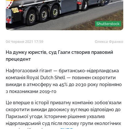
Shutterstock
04 Червня 2021 17:59
Олекса Франко
На думку юристів, суд Гааги створив правовий
прецедент
Нафтогазовий гігант — британсько-нідерландська
компанія Royal Dutch Shell — повинен скоротити
викиди в атмосферу на 45% до 2030 року порівняно
з показниками 2019-го
Це вперше в історії приватну компанію зобов’язали
скоротити викиди двоокису вуглецю відповідно до
Паризької угоди. Історичне рішення ухвалив
нідерландський суд після позову групи екологічних