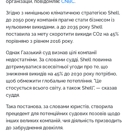
організацій, повідомляє
CNBC
.
Згідно з нинішньою кліматичною стратегією Shell,
до 2050 року компанія прагне стати бізнесом із
нульовими викидами, а до 2035 року Shell
поставила за мету скоротити викиди CO2 на 45%
порівняно з рівнем 2016 року.
Однак Гаазький суд визнав цілі компанії
недостатніми. За словами судді, Shell повинна
дотримуватися всесвітньої угоди про те, що
зниження викидів на 45% до 2030 року потрібно,
щоб обмежити глобальне потепління. "Це
стосується всього світу, а також Shell", — сказав
суддя.
Така постанова, за словами юристів, створила
прецедент для потенційних судових позовів щодо
інших великих компаній, чия діяльність призводить
до забруднення довкілля.