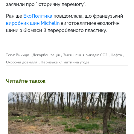
заявили про "історичну перемогу".
Раніше
ЕкоПолітика
повідомляла, що французький
виробник шин Michelin
виготовлятиме екологічні
шини з біомаси й переробленого пластику.
,
,
,
,
Теги:
Викиди
Декарбонізація
Зменшення викидів СО2
Нафта
,
Охорона довкілля
Паризька кліматична угода
Читайте також