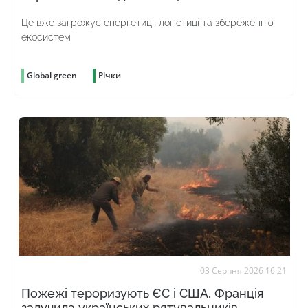
Це вже загрожує енергетиці, логістиці та збереженню
екосистем
Global green
Річки
03 Серпня 2026 16:21
Пожежі тероризують ЄС і США. Франція
залучила українських рятувальників