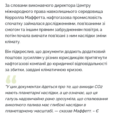
За словами виконавчого директора Центру
міжнародного права навколишнього середовища
Керролла Маффетта, нафтогазова промисловість
спочатку займалася дослідженнями, пов'язаними зі
смогом та іншим прямим забрудненням повітря, а
потім почала вивчати пов'язані з ним наслідки зміни
клімату.
Він підкреслив, що документи додають додатковий
поштовх зусиллям у різних юрисдикціях притягнути
нафтогазові компанії до юридичної відповідальності
за збитки, завдані кліматичною кризою.
"У цих документах йдеться про те, що викиди CO2
мають планетарні наслідки, а це означає, що ця
галузь надзвичайно рано зрозуміла, що спалювання
викопного палива має глибокі наслідки в
планетарному масштабі, — сказав Маффетт. – Є