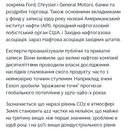
зокрема Ford, Chrysler і General Motors, банки та
роздрібні торговці. Також основними вкладниками
у фонд у записці 1959 року названі Американський
інститут нафти (API), провідний нафтогазовий
лобістський орган США, і Західна нафтогазова
асоціація, зараз Нафтова асоціація західних штатів.
Експерти проаналізували публічні та приватні
записи. Вони виявили, що великі нафтові компанії
десятиліттями проводили власні дослідження
наслідків спалювання свого продукту, часто з
неймовірно точним ступенем. Наприклад, вчені
Exxon зробили "вражаюче точні" прогнози
глобального потепління у 1970-1980-х роках.
Зазначається, що наразі рівень CO2 в атмосфері
Землі становить 422 частки на мільйон, що майже
на третину вище, ніж перше значення, зроблене в
1958 році, і на 50% вище доіндустріального рівня.