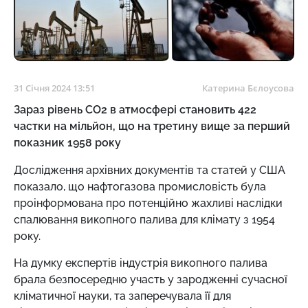
31 Січня 2024 13:51
Катерина Бєлоусова
Зараз рівень CO2 в атмосфері становить 422
частки на мільйон, що на третину вище за перший
показник 1958 року
Дослідження архівних документів та статей у США
показало, що нафтогазова промисловість була
проінформована про потенційно жахливі наслідки
спалювання викопного палива для клімату з 1954
року.
На думку експертів індустрія викопного палива
брала безпосередню участь у зародженні сучасної
кліматичної науки, та заперечувала її для