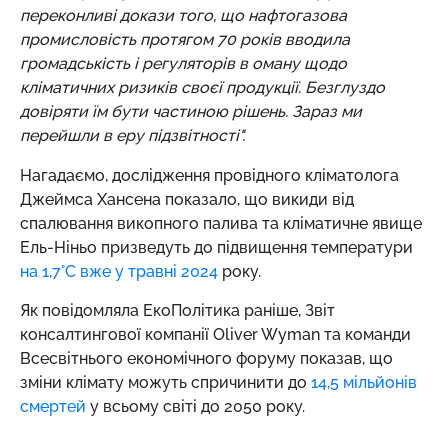
переконливі докази того, що нафтогазова
промисловість протягом 70 років вводила
громадськість і регуляторів в оману щодо
кліматичних ризиків своєї продукції. Безглуздо
довіряти їм бути частиною рішень. Зараз ми
перейшли в еру підзвітності".
Нагадаємо,
дослідження провідного кліматолога
Джеймса Хансена показало, що викиди від
спалювання викопного палива та кліматичне явище
Ель-Ніньо призведуть до підвищення температури
на 1,7°C вже у травні 2024
року.
Як повідомляла ЕкоПолітика раніше, Звіт
консалтингової компанії Oliver Wyman та команди
Всесвітнього економічного форуму показав, що
зміни клімату можуть спричинити до
14,5 мільйонів
смертей
у всьому світі до 2050 року.