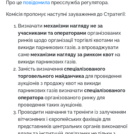
Про це
повідомила
пресслужба регулятора.
Комісія пропонує наступні зауваження до Стратегії:
Визначати
механізми нагляду не
за
учасниками та операторами
організованих
ринків щодо організації торгівлі квотами на
викиди парникових газів, а впроваджувати
саме
механізми нагляду за ринком квот
на
викиди парникових газів.
Замість визначення
спеціалізованого
торговельного майданчика
для проведення
аукціонів з продажу квот на викиди
парникових газів визначати
спеціалізованого
оператора
організованого ринку для
проведення таких аукціонів.
Проводити навчання та тренінги із залученням
вітчизняних і європейських фахівців для
представників центральних органів виконавчої
влади та інституцій, пов’язаних не тільки з