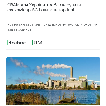
CBAM для України треба скасувати —
екскомісар ЄС із питань торгівлі
Країна вже втратила понад половину експорту окремих
видів продукції
Global green
CBAM