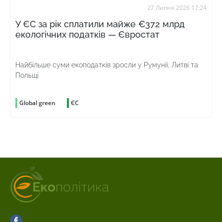
27 Липня 2026 17:24
У ЄС за рік сплатили майже €372 млрд
екологічних податків — Євростат
Найбільше суми екоподатків зросли у Румунії, Литві та
Польщі
Global green
ЄС