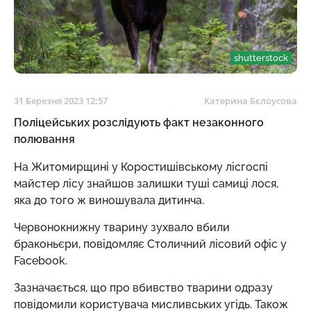
shutterstock
31 Березня 2023 12:57
Катерина Бєлоусова
Поліцейських розслідують факт незаконного
полювання
На Житомирщині у Коростишівському лісгоспі
майстер лісу знайшов залишки туші самиці лося,
яка до того ж виношувала дитинча.
Червонокнижну тварину зухвало вбили
браконьєри, повідомляє Столичний лісовий офіс у
Facebook.
Зазначається, що про вбивство тварини одразу
повідомили користувача мисливських угідь. Також