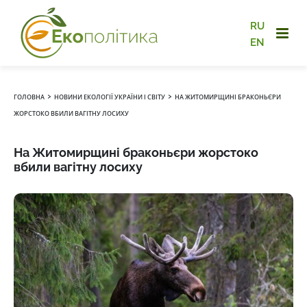
RU
EN
›
›
ГОЛОВНА
НОВИНИ ЕКОЛОГІЇ УКРАЇНИ І СВІТУ
НА ЖИТОМИРЩИНІ БРАКОНЬЄРИ
ЖОРСТОКО ВБИЛИ ВАГІТНУ ЛОСИХУ
На Житомирщині браконьєри жорстоко
вбили вагітну лосиху