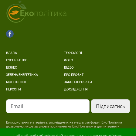
ВЛАДА
ТЕХНОЛОГІЇ
СУСПІЛЬСТВО
ФОТО
БІЗНЕС
ВІДЕО
ЗЕЛЕНА ЕНЕРГЕТИКА
ПРО ПРОЄКТ
МОНІТОРИНГ
ЗАКОНОПРОЄКТИ
ПЕРСОНИ
ДОСЛІДЖЕННЯ
Email
Використання матеріалів, розміщених на медіаплатформі ЕкоПолітика
дозволено лише за умови посилання на ЕкоПолітику, а для інтернет-
видань – розміщення прямого, відкритого для пошукових систем,
гіперпосилання на сторінку, де розміщено оригінальний матеріал.
Цей веб-сайт зберігає файли cookie на вашому комп'ютері