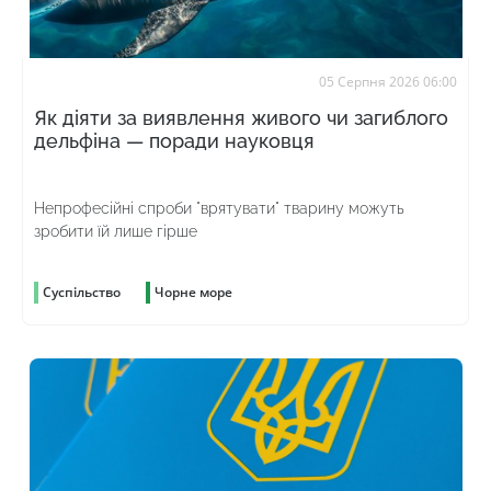
05 Серпня 2026 06:00
Як діяти за виявлення живого чи загиблого
дельфіна — поради науковця
Непрофесійні спроби "врятувати" тварину можуть
зробити їй лише гірше
Суспільство
Чорне море