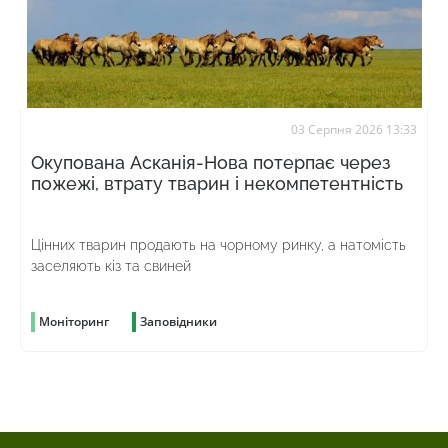
03 Серпня 2026 13:33
Окупована Асканія-Нова потерпає через
пожежі, втрату тварин і некомпетентність
Цінних тварин продають на чорному ринку, а натомість
заселяють кіз та свиней
Моніторинг
Заповідники