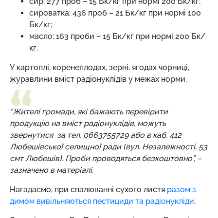
сир: 277 проб – 15 Бк/кг при нормі 200 Бк/кг;
сироватка: 436 проб – 21 Бк/кг при нормі 100
Бк/кг;
масло: 163 проби – 15 Бк/кг при нормі 200 Бк/
кг.
У картоплі, коренеплодах, зерні, ягодах чорниці,
журавлини вміст радіонуклідів у межах норми.
“
Жителі громади, які бажають перевірити
продукцію на вміст радіонуклідів, можуть
звернутися за тел. 0663755729 або в каб. 412
Любешівської селищної ради (вул. Незалежності, 53
смт Любешів). Проби проводяться безкоштовно”, –
зазначено в матеріалі.
Нагадаємо, при спалюванні сухого листя
разом з
димом вивільняються пестициди та радіонукліди
.