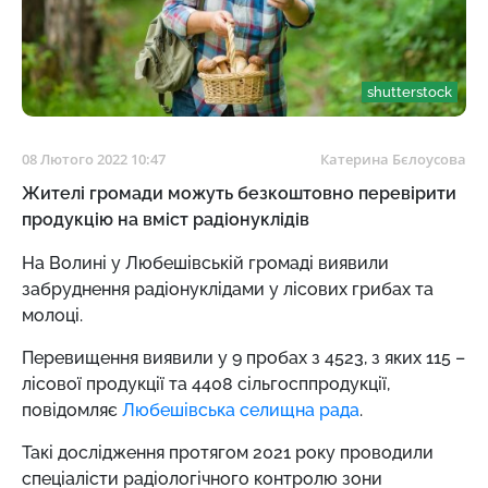
shutterstock
08 Лютого 2022 10:47
Катерина Бєлоусова
Жителі громади можуть безкоштовно перевірити
продукцію на вміст радіонуклідів
На Волині у Любешівській громаді виявили
забруднення радіонуклідами у лісових грибах та
молоці.
Перевищення виявили у 9 пробах з 4523, з яких 115 –
лісової продукції та 4408 сільгосппродукції,
повідомляє
Любешівська селищна рада
.
Такі дослідження протягом 2021 року проводили
спеціалісти радіологічного контролю зони