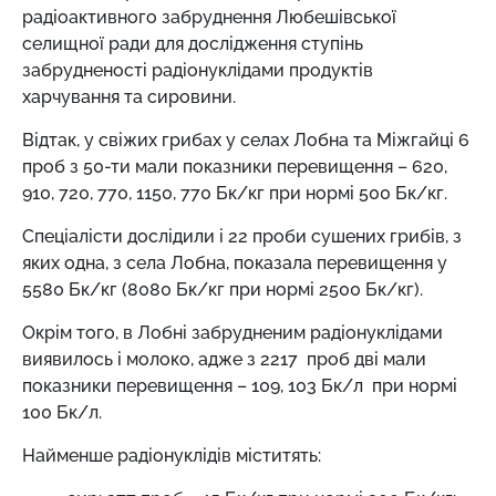
радіоактивного забруднення Любешівської
селищної ради для дослідження ступінь
забрудненості
радіонуклідами продуктів
харчування та сировини.
Відтак, у свіжих грибах у селах Лобна та Міжгайці 6
проб з 50-ти мали показники перевищення – 620,
910, 720, 770, 1150, 770 Бк/кг при нормі 500 Бк/кг.
Спеціалісти дослідили і 22 проби сушених грибів, з
яких одна, з села Лобна, показала перевищення у
5580 Бк/кг (8080 Бк/кг при нормі 2500 Бк/кг).
Окрім того, в Лобні забрудненим радіонуклідами
виявилось і молоко, адже з 2217 проб дві мали
показники перевищення – 109, 103 Бк/л при нормі
100 Бк/л.
Найменше радіонуклідів міститять: