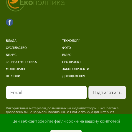
ВЛАДА
ТЕХНОЛОГІЇ
СУСПІЛЬСТВО
ФОТО
БІЗНЕС
ВІДЕО
ЗЕЛЕНА ЕНЕРГЕТИКА
ПРО ПРОЄКТ
МОНІТОРИНГ
ЗАКОНОПРОЄКТИ
ПЕРСОНИ
ДОСЛІДЖЕННЯ
Email
Використання матеріалів, розміщених на медіаплатформі ЕкоПолітика
дозволено лише за умови посилання на ЕкоПолітику, а для інтернет-
видань – розміщення прямого, відкритого для пошукових систем,
гіперпосилання на сторінку, де розміщено оригінальний матеріал.
Цей веб-сайт зберігає файли cookie на вашому комп'ютері
Редакція може не поділяти точки зору, викладену в авторському
матеріалі. Відповідальність за достовірність інформації, опублікованої в