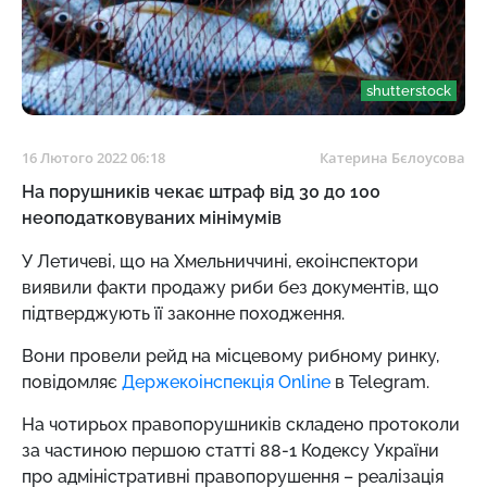
shutterstock
16 Лютого 2022 06:18
Катерина Бєлоусова
На порушників чекає штраф від 30 до 100
неоподатковуваних мінімумів
У Летичеві, що на Хмельниччині, екоінспектори
виявили факти продажу риби без документів, що
підтверджують її законне походження.
Вони провели рейд на місцевому рибному ринку,
повідомляє
Держекоінспекція Online
в
Telegram.
На чотирьох правопорушників складено протоколи
за частиною першою статті 88-1 Кодексу України
про адміністративні правопорушення – реалізація