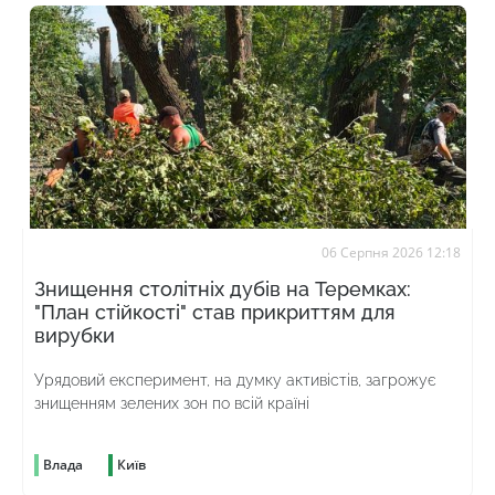
06 Серпня 2026 12:18
Знищення столітніх дубів на Теремках:
"План стійкості" став прикриттям для
вирубки
Урядовий експеримент, на думку активістів, загрожує
знищенням зелених зон по всій країні
Влада
Київ