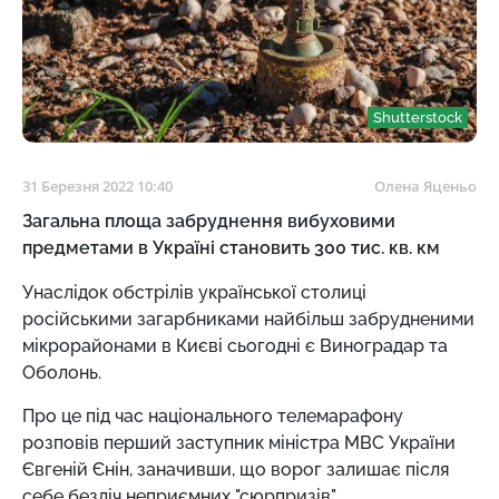
Shutterstock
31 Березня 2022 10:40
Олена Яценьо
Загальна площа забруднення вибуховими
предметами в Україні становить 300 тис. кв. км
Унаслідок обстрілів української столиці
російськими загарбниками найбільш забрудненими
мікрорайонами в Києві сьогодні є Виноградар та
Оболонь.
Про це під час національного телемарафону
розповів перший заступник міністра МВС України
Євгеній Єнін, заначивши, що ворог залишає після
себе безліч неприємних "сюрпризів".