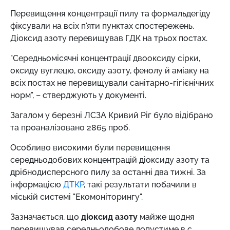
Перевищення концентрації пилу та формальдегіду
фіксували на всіх п'яти пунктах спостережень.
Діоксид азоту перевищував ГДК на трьох постах.
"Середньомісячні концентрації двооксиду сірки,
оксиду вуглецю, оксиду азоту, фенолу й аміаку на
всіх постах не перевищували санітарно-гігієнічних
норм", – стверджують у документі.
Загалом у березні ЛСЗА Кривий Ріг було відібрано
та проаналізовано 2865 проб.
Особливо високими були перевищення
середньодобових концентрацій діоксиду азоту та
дрібнодисперсного пилу за останні два тижні. За
інформацією
ДТКР
, такі результати побачили в
міській системі "Екомоніторингу".
Зазначається, що
діоксид азоту
майже щодня
перевищував середньодобове допустиме в с.