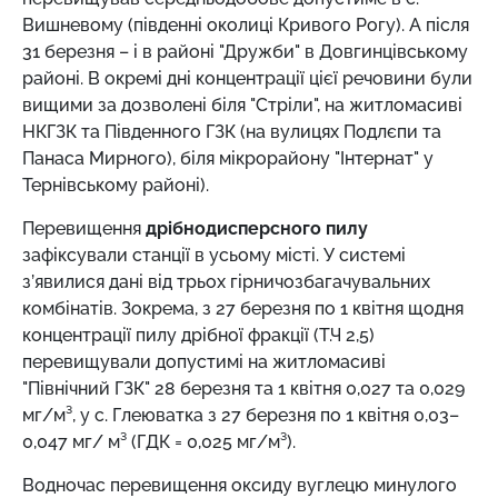
Вишневому (південні околиці Кривого Рогу). А після
31 березня – і в районі "Дружби" в Довгинцівському
районі. В окремі дні концентрації цієї речовини були
вищими за дозволені біля "Стріли", на житломасиві
НКГЗК та Південного ГЗК (на вулицях Подлєпи та
Панаса Мирного), біля мікрорайону "Інтернат" у
Тернівському районі).
Перевищення
дрібнодисперсного пилу
зафіксували станції в усьому місті. У системі
з’явилися дані від трьох гірничозбагачувальних
комбінатів. Зокрема, з 27 березня по 1 квітня щодня
концентрації пилу дрібної фракції (Т.Ч 2,5)
перевищували допустимі на житломасиві
"Північний ГЗК" 28 березня та 1 квітня 0,027 та 0,029
мг/м³, у с. Глеюватка з 27 березня по 1 квітня 0,03–
0,047 мг/ м³ (ГДК = 0,025 мг/м³).
Водночас перевищення оксиду вуглецю минулого