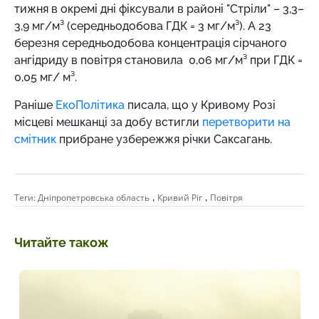
тижня в окремі дні фіксували в районі "Стріли" – 3,3–
3,9 мг/м³ (середньодобова ГДК = 3 мг/м³). А 23
березня середньодобова концентрація сірчаного
ангідриду в повітря становила 0,06 мг/м³ при ГДК =
0,05 мг/ м³.
Раніше
ЕкоПолітика
писала, що у Кривому Розі
місцеві мешканці за добу встигли
перетворити на
смітник
прибране узбережжя річки Саксагань.
,
,
Теги:
Дніпропетровська область
Кривий Ріг
Повітря
Читайте також