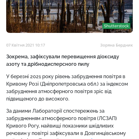
Shutterstock
07 Квітня 2021 10:17
Зоряна Бердник
Зокрема, зафіксували перевищення діоксиду
азоту та дрібнодисперсного пилу
У березні 2021 року рівень забруднення повітря в
Кривому Розі (Дніпропетровська обл.) за індексом
забруднення атмосферного повітря зріс від
підвищеного до високого.
За даними Лабораторії спостережень за
забрудненням атмосферного повітря (ЛСЗАП)
Кривого Рогу, найвищі показники шкідливих
речовин у повітрі зафіксували в Довгинцівському