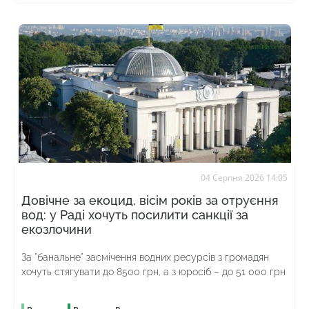
04 Серпня 2026 14:05
Довічне за екоцид, вісім років за отруєння
вод: у Раді хочуть посилити санкції за
екозлочини
За "банальне" засмічення водних ресурсів з громадян
хочуть стягувати до 8500 грн, а з юросіб – до 51 000 грн