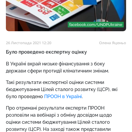
facebook.com/UNDPUkraine
26 Листопада 2021 12:20
Олена Яценьо
Було проведено експертну оцінку
В Україні вкрай низьке фінансування з боку
держави сфери протидії кліматичним змінам.
Такі результати експертної оцінки системи
бюджетування Цілей сталого розвитку (ЦСР), які
було проведено
ПРООН в Україні
.
Про отримані результати експерти ПРООН
розповіли на вебінарі з обміну досвідом щодо
оцінки системи бюджетування Цілей сталого
розвитку (ЦСР). На заході також представили