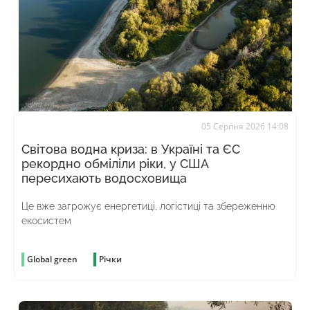
05 Серпня 2026 14:08
Світова водна криза: в Україні та ЄС
рекордно обміліли ріки, у США
пересихають водосховища
Це вже загрожує енергетиці, логістиці та збереженню
екосистем
Global green
Річки