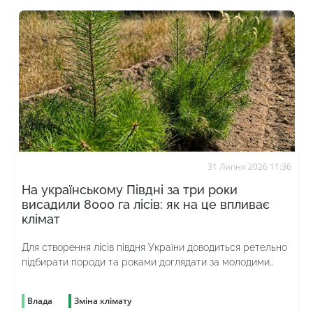
31 Липня 2026 11:36
На українському Півдні за три роки
висадили 8000 га лісів: як на це впливає
клімат
Для створення лісів півдня України доводиться ретельно
підбирати породи та роками доглядати за молодими
насадженнями
Влада
Зміна клімату