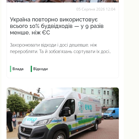
05 Серпня 2026 12:04
Україна повторно використовує
всього 10% будвідходів — у 9 разів
менше, ніж ЄС
Захоронювати відходи і досі дешевше, ніж
переробляти. Та й зобов’язань сортувати їх досі
немає
Влада
Відходи