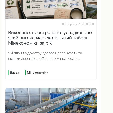
03 Серпня 2026 09:00
Виконано, прострочено, успадковано:
який вигляд має екологічний табель
Мінекономіки за рік
Які плани відомству вдалося реалізувати та
скільки досягнень об’єднане міністерство
насправді отримало у спадок від попереднього
Влада
Мінекономіки