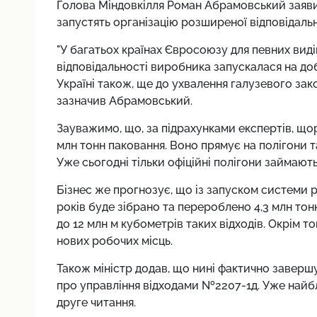
Голова Міндовкілля Роман Абрамовський заявив,
запустять організацію розширеної відповідаль
"У багатьох країнах Євросоюзу для певних виді
відповідальності виробника запускалася на до
Україні також, ще до ухвалення галузевого зако
зазначив Абрамовський.
Зауважимо, що, за підрахунками експертів, щор
млн тонн паковання. Воно прямує на полігони т
Уже сьогодні тільки офіційні полігони займають
Бізнес же прогнозує, що із запуском системи 
років буде зібрано та перероблено 4,3 млн тон
до 12 млн м кубометрів таких відходів. Окрім то
нових робочих місць.
Також міністр додав, що нині фактично завер
про управління відходами №2207-1д. Уже найбл
друге читання.