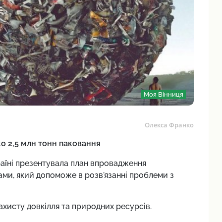
Моя Вінниця
Олекса Франко
о 2,5 млн тонн паковання
аїні презентувала план впровадження
ми, який допоможе в розв'язанні проблеми з
ахисту довкілля та природних ресурсів.