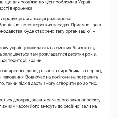
 що для розв'язання цієї проблеми в Україні
ності виробника.
в продукції організація розширеної
бровільно-волонтерських засадах. Приємно, що в
нодавства, буде створено таку організацію", –
оку українці викидають на смітник близько 2,5
а залишається там розкладатися десятки років.
 4% території країни.
розширеної відповідальності виробника за перші 5
н паковання. Водночас на полігони не потрапить
го, такий підхід дасть змогу створити до 20 тис.
шується доопрацювання рамкового законопроєкту
ижчим часом його внесуть до сесійної зали на