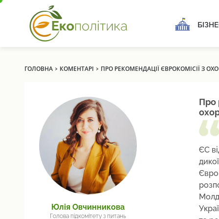
БІЗНЕ
›
›
ГОЛОВНА
КОМЕНТАРІ
ПРО РЕКОМЕНДАЦІЇ ЄВРОКОМІСІЇ З ОХ
Про 
охор
ЄС ві
дикої
Євро
розп
Молд
Юлія Овчинникова
Украї
Голова підкомітету з питань