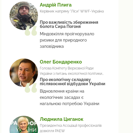
Андрій Плига
Керівник напряму "Ліси" WWF-Україна
Про важливість збереження
болота Сира Погоня
Міндовкілля проігнорувало
ризики для природного
заповідника
Олег Бондаренко
Голова Комітету Верховної Ради
України з питань екологічної політики
та природокористування
Про екологічну складову
післявоєнної відбудови України
Відновлення країни на
екологічних засадах є
нагальною потребою України
Людмила Циганок
Президентка Асоціації професіоналів
довкілля PAEW