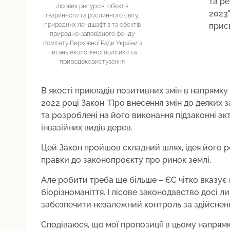
та ре
лісових ресурсів, об’єктів
2023"
тваринного та рослинного світу,
природних ландшафтів та об’єктів
прис
природно-заповідного фонду
Комітету Верховної Ради України з
питань екологічної політики та
природокористування
В якості прикладів позитивних змін в напрямку 
2022 році Закон "Про внесення змін до деяких 
та розроблені на його виконання підзаконні акт
інвазійних видів дерев.
Цей Закон пройшов складний шлях, ідея його р
правки до законопроєкту про ринок землі.
Але робити треба ще більше – ЄС чітко вказує
біорізноманіття. І лісове законодавство досі 
забезпечити незалежний контроль за здійснен
Сподіваюся, що мої пропозиції в цьому напрямк