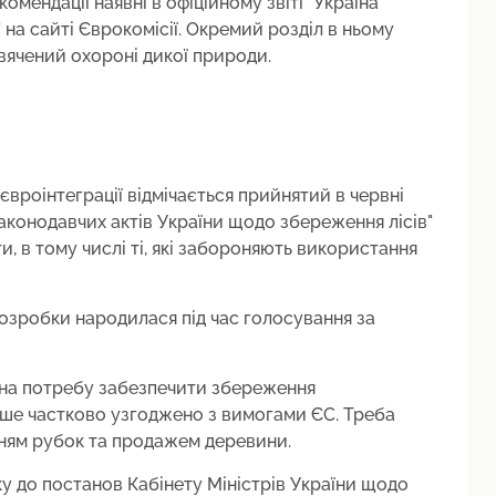
комендації наявні в офіційному звіті "Україна
 на сайті Єврокомісії. Окремий розділ в ньому
вячений охороні дикої природи.
євроінтеграції відмічається прийнятий в червні
законодавчих актів України щодо збереження лісів"
и, в тому числі ті, які забороняють використання
озробки народилася під час голосування за
 на потребу забезпечити збереження
лише частково узгоджено з вимогами ЄС. Треба
ням рубок та продажем деревини.
у до постанов Кабінету Міністрів України щодо