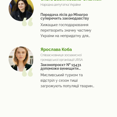
Народна депутатка України
Передача лісів до Мінагро
суперечить законодавству
Хижацьке господарювання
перетворить значну частину
України на непридатну для
життя
Ярослава Коба
Співзасновниця зоозахисної
громадської організації URSA
Законопроєкт № 15431
допоможе винищити
біорізноманіття
Мисливський туризм та
відстріл у сезон тиші
загрожують популяції тварин
України