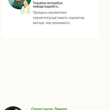
Україна потребує
невідкладного
перезавантаження
Процеси екологічної
природоохоронних реформ!
євроінтеграції мають характер
імітації, ніж реального
впровадження
Олександр Лимар