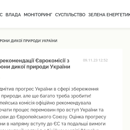
С
ВЛАДА
МОНІТОРИНГ
СУСПІЛЬСТВО
ЗЕЛЕНА ЕНЕРГЕТИ
ОРОНИ ДИКОЇ ПРИРОДИ УКРАЇНИ
рекомендації Єврокомісії з
09.11.23 12:52
они дикої природи України
дмітив прогрес України в сфері збереження
 природи, але ще багато треба зробити!
пейська комісія офіційно рекомендувала
очати процес перемовин про вступ України та
ови до Європейського Союзу. Оцінка прогресу
ни в напряму вступу до ЄС та подальші вимоги