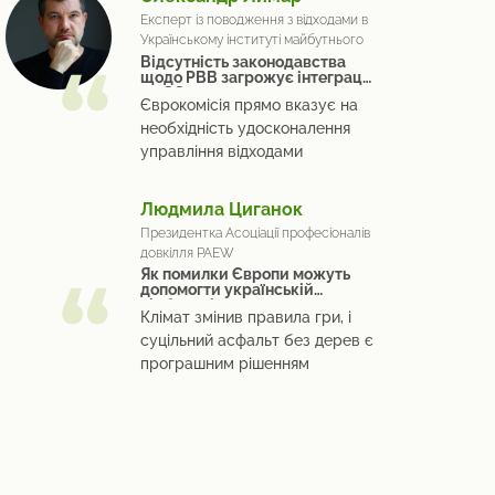
Експерт із поводження з відходами в
Українському інституті майбутнього
Відсутність законодавства
щодо РВВ загрожує інтеграції
до ЄС
Єврокомісія прямо вказує на
необхідність удосконалення
управління відходами
Людмила Циганок
Президентка Асоціації професіоналів
довкілля PAEW
Як помилки Європи можуть
допомогти українській
відбудові
Клімат змінив правила гри, і
суцільний асфальт без дерев є
програшним рішенням