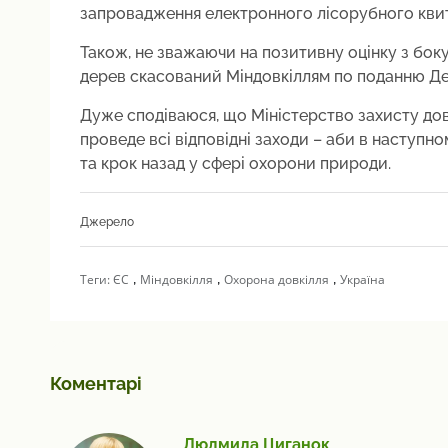
запровадження електронного лісорубного квитк
Також, не зважаючи на позитивну оцінку з боку 
дерев скасований Міндовкіллям по поданню Де
Дуже сподіваюся, що Міністерство захисту дов
проведе всі відповідні заходи – аби в наступн
та крок назад у сфері охорони природи.
Джерело
,
,
,
Теги:
ЄС
Міндовкілля
Охорона довкілля
Україна
Коментарі
Людмила Циганок