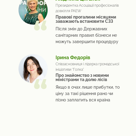
Президентка Асоціації професіоналів
довкілля PAEW
Правові прогалини місяцями
заважають встановити СЗЗ
Після змін до Державних
санітарних правил бізнеси не
можуть завершити процедуру
Ірина Федорів
Співзасновниця і лідерка громадської
ініціативи “Голка”
Про знайомство з новими
міністрами та долю лісів
Якщо в очах лише прибутки, то
ціну за такі рішення рано чи
пізно заплатить вся країна