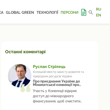
RU
КА
GLOBAL GREEN
ТЕХНОЛОГІЇ
ПЕРСОНИ
EN
Останні коментарі
Руслан Стрілець
Колишній міністр захисту довкілля та
природних ресурсів України
Про приєднання України до
Мінаматської конвенції про
ртуть
Участь у Конвенції відкриє
доступ до міжнародного
фінансування, щоб очистити
Україну від ртуті