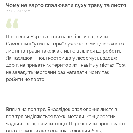
Чому не варто спалювати суху траву та листя
27.03.23 15:25
Цієї весни Україна горить не тільки від війни.
Самовільні “утилізатори” сухостою, минулорічного
листя та трави також активно взялися до роботи.
Як наслідок – нові кострища у лісосмузі, вздовж
доріг, на приватних територіях і навіть у містах. Тож
не завадить черговий раз нагадати, чому так
робити не варто.
Вплив на повітря. Внаслідок спалювання листя в
повітря виділяються важкі метали, канцерогени,
чадний газ, діоксини тощо. Ці речовини провокують
онкологічні захворювання, головний біль,