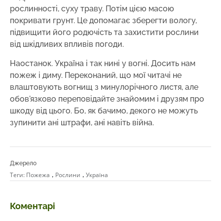
рослинності, суху траву. Потім цією масою
покривати грунт. Це допомагає зберегти вологу,
підвищити його родючість та захистити рослини
від шкідливих впливів погоди.
Наостанок. Україна і так нині у вогні. Досить нам
пожеж і диму. Переконаний, що мої читачі не
влаштовують вогнищ з минулорічного листя, але
обов'язково переповідайте знайомим і друзям про
шкоду від цього. Бо, як бачимо, декого не можуть
зупинити ані штрафи, ані навіть війна.
Джерело
,
,
Теги:
Пожежа
Рослини
Україна
Коментарі