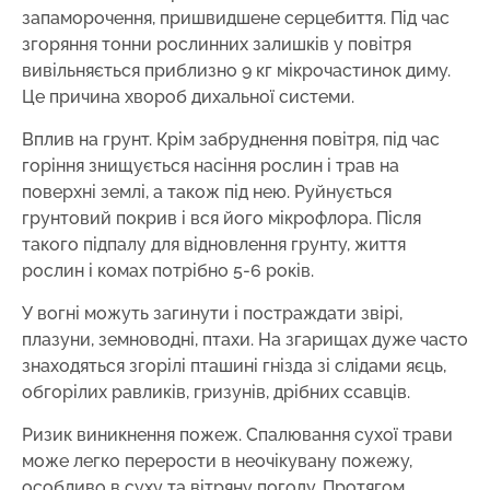
запаморочення, пришвидшене серцебиття. Під час
згоряння тонни рослинних залишків у повітря
вивільняється приблизно 9 кг мікрочастинок диму.
Це причина хвороб дихальної системи.
Вплив на грунт. Крім забруднення повітря, під час
горіння знищується насіння рослин і трав на
поверхні землі, а також під нею. Руйнується
грунтовий покрив і вся його мікрофлора. Після
такого підпалу для відновлення грунту, життя
рослин і комах потрібно 5-6 років.
У вогні можуть загинути і постраждати звірі,
плазуни, земноводні, птахи. На згарищах дуже часто
знаходяться згорілі пташині гнізда зі слідами яєць,
обгорілих равликів, гризунів, дрібних ссавців.
Ризик виникнення пожеж. Спалювання сухої трави
може легко перерости в неочікувану пожежу,
особливо в суху та вітряну погоду. Протягом