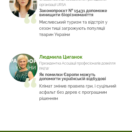
організації URSA
Законопроєкт № 15431 допоможе
винищити біорізноманіття
Мисливський туризм та відстріл у
сезон тиші загрожують популяції
тварин України
Людмила Циганок
Президентка Асоціації професіоналів довкілля
PAEW
Як помилки Європи можуть
допомогти українській відбудові
Клімат змінив правила гри, і суцільний
асфальт без дерев є програшним
рішенням