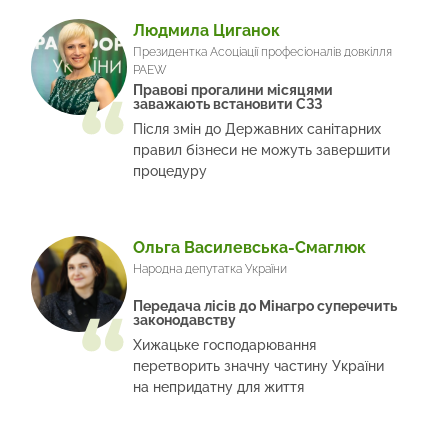
Людмила Циганок
Президентка Асоціації професіоналів довкілля
PAEW
Правові прогалини місяцями
заважають встановити СЗЗ
Після змін до Державних санітарних
правил бізнеси не можуть завершити
процедуру
Ольга Василевська-Смаглюк
Народна депутатка України
Передача лісів до Мінагро суперечить
законодавству
Хижацьке господарювання
перетворить значну частину України
на непридатну для життя