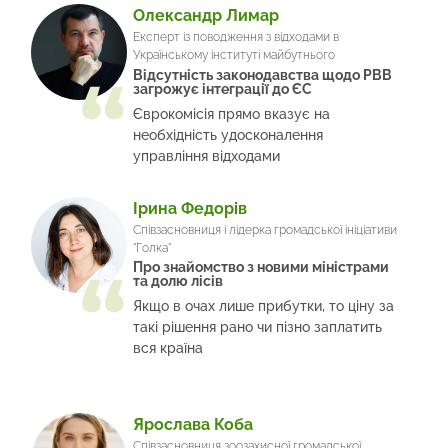
Олександр Лимар
Експерт із поводження з відходами в
Українському інституті майбутнього
Відсутність законодавства щодо РВВ
загрожує інтеграції до ЄС
Єврокомісія прямо вказує на
необхідність удосконалення
управління відходами
Ірина Федорів
Співзасновниця і лідерка громадської ініціативи
“Голка”
Про знайомство з новими міністрами
та долю лісів
Якщо в очах лише прибутки, то ціну за
такі рішення рано чи пізно заплатить
вся країна
Ярослава Коба
Співзасновниця зоозахисної громадської