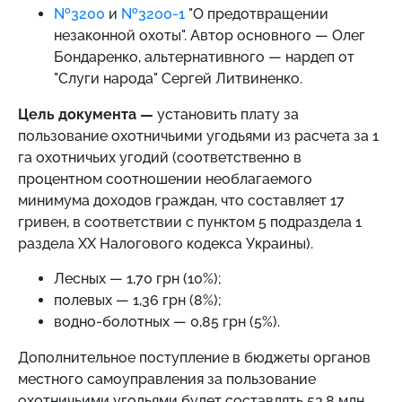
№3200
и
№3200-1
"О предотвращении
незаконной охоты". Автор основного — Олег
Бондаренко, альтернативного — нардеп от
"Слуги народа" Сергей Литвиненко.
Цель документа —
установить плату за
пользование охотничьими угодьями из расчета за 1
га охотничьих угодий (соответственно в
процентном соотношении необлагаемого
минимума доходов граждан, что составляет 17
гривен, в соответствии с пунктом 5 подраздела 1
раздела XX Налогового кодекса Украины).
Лесных — 1,70 грн (10%);
полевых — 1,36 грн (8%);
водно-болотных — 0,85 грн (5%).
Дополнительное поступление в бюджеты органов
местного самоуправления за пользование
охотничьими угодьями будет составлять 53,8 млн