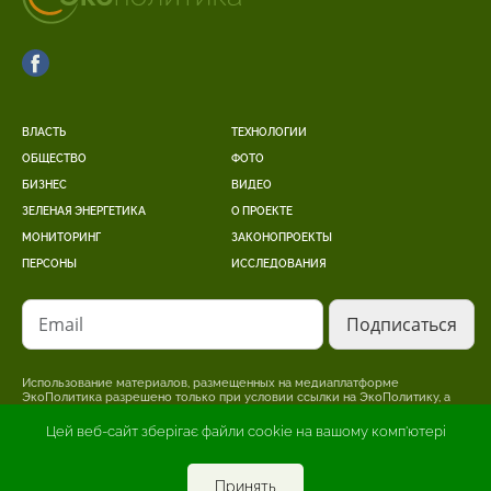
ВЛАСТЬ
ТЕХНОЛОГИИ
ОБЩЕСТВО
ФОТО
БИЗНЕС
ВИДЕО
ЗЕЛЕНАЯ ЭНЕРГЕТИКА
О ПРОЕКТЕ
МОНИТОРИНГ
ЗАКОНОПРОЕКТЫ
ПЕРСОНЫ
ИССЛЕДОВАНИЯ
Email
Использование материалов, размещенных на медиаплатформе
ЭкоПолитика разрешено только при условии ссылки на ЭкоПолитику, а
для интернет-изданий – размещение прямой, открытой для поисковых
систем, гиперссылки на страницу, где размещен оригинальный материал.
Цей веб-сайт зберігає файли cookie на вашому комп'ютері
Редакция может не разделять точку зрения, изложенную в авторском
материале. За достоверность информации, опубликованной в рекламных
материалах, несет ответственность рекламодатель.
Принять