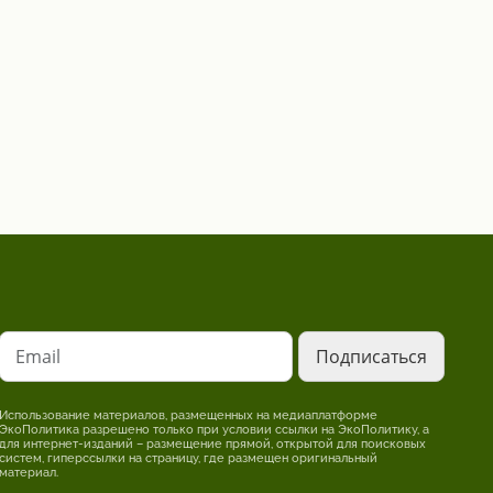
Email
Использование материалов, размещенных на медиаплатформе
ЭкоПолитика разрешено только при условии ссылки на ЭкоПолитику, а
для интернет-изданий – размещение прямой, открытой для поисковых
систем, гиперссылки на страницу, где размещен оригинальный
материал.