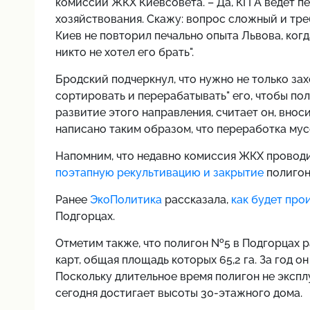
комиссии ЖКХ Киевсовета. – Да, КГГА ведет 
хозяйствования. Скажу: вопрос сложный и тре
Киев не повторил печально опыта Львова, когд
никто не хотел его брать".
Бродский подчеркнул, что нужно не только захо
сортировать и перерабатывать" его, чтобы по
развитие этого направления, считает он, вноси
написано таким образом, что переработка мус
Напомним, что недавно комиссия ЖКХ проводи
поэтапную рекультивацию и закрытие
полигон
Ранее
ЭкоПолитика
рассказала,
как будет про
Подгорцах.
Отметим также, что полигон №5 в Подгорцах ра
карт, общая площадь которых 65,2 га. За год о
Поскольку длительное время полигон не эксп
сегодня достигает высоты 30-этажного дома.