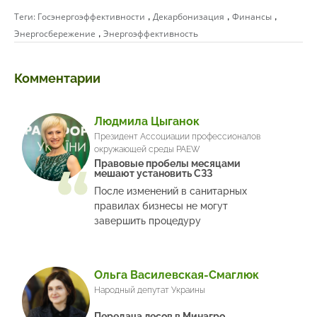
,
,
,
Теги:
Госэнергоэффективности
Декарбонизация
Финансы
,
Энергосбережение
Энергоэффективность
Комментарии
Людмила Цыганок
Президент Ассоциации профессионалов
окружающей среды PAEW
Правовые пробелы месяцами
мешают установить СЗЗ
После изменений в санитарных
правилах бизнесы не могут
завершить процедуру
Ольга Василевская-Смаглюк
Народный депутат Украины
Передача лесов в Минагро