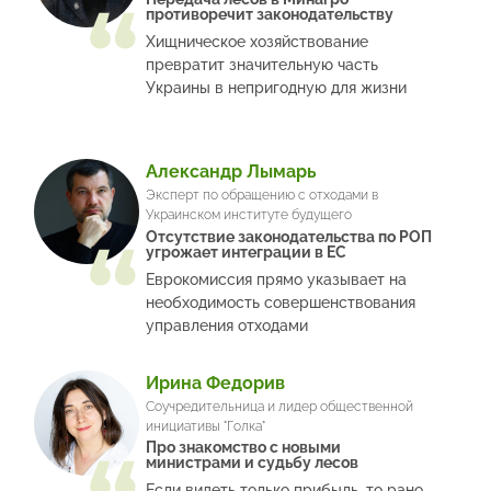
противоречит законодательству
Хищническое хозяйствование
превратит значительную часть
Украины в непригодную для жизни
Александр Лымарь
Эксперт по обращению с отходами в
Украинском институте будущего
Отсутствие законодательства по РОП
угрожает интеграции в ЕС
Еврокомиссия прямо указывает на
необходимость совершенствования
управления отходами
Ирина Федорив
Соучредительница и лидер общественной
инициативы "Голка"
Про знакомство с новыми
министрами и судьбу лесов
Если видеть только прибыль, то рано