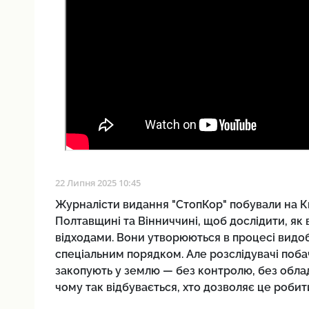
22 Липня 2025 10:45
Журналісти видання "СтопКор" побували на Ки
Полтавщині та Вінниччині, щоб дослідити, як
відходами. Вони утворюються в процесі видобут
спеціальним порядком. Але розслідувачі поба
закопують у землю — без контролю, без облад
чому так відбувається, хто дозволяє це робит