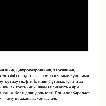
ївщині, Дніпропетровщині, Харківщині,
 в Україні поводяться з небезпечними буровими
ку газу і нафти. Їх мали б утилізовувати за
чили, як токсичний шлам виливають у яри,
нання, без відповідальності. Вони розбиралися,
и і чому держава закриває очі.