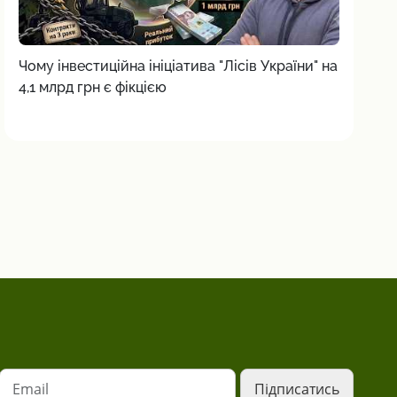
Чому інвестиційна ініціатива "Лісів України" на
4,1 млрд грн є фікцією
Email