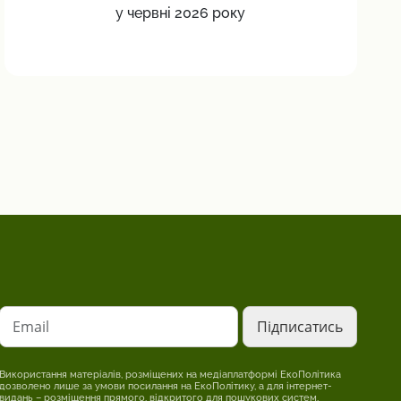
у червні 2026 року
Email
Використання матеріалів, розміщених на медіаплатформі ЕкоПолітика
дозволено лише за умови посилання на ЕкоПолітику, а для інтернет-
видань – розміщення прямого, відкритого для пошукових систем,