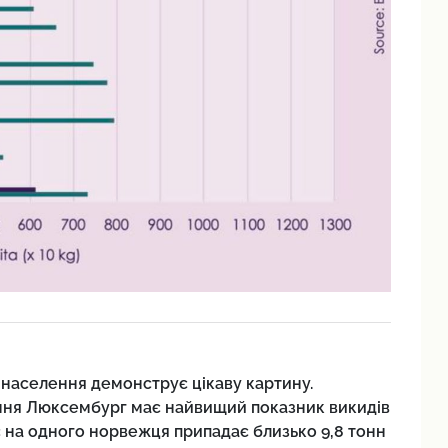
 населення демонструє цікаву картину.
ня Люксембург має найвищий показник викидів
с на одного норвежця припадає близько 9,8 тонн