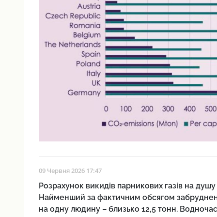
09 Червня 2026 17:47
Розрахунок викидів парникових газів на душу
Найменший за фактичним обсягом забруднен
на одну людину – близько 12,5 тонн. Водноча