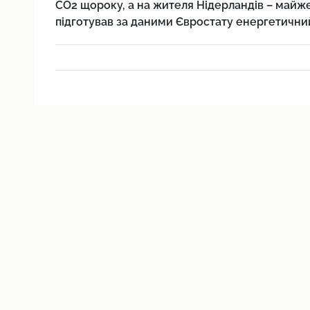
СО2 щороку, а на жителя Нідерландів – майже 
підготував за даними Євростату енергетични