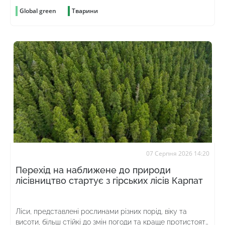
Global green
Тварини
07 Серпня 2026 14:20
Перехід на наближене до природи
лісівництво стартує з гірських лісів Карпат
Ліси, представлені рослинами різних порід, віку та
висоти, більш стійкі до змін погоди та краще протистоять