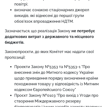
повітрі;
визначає ознакою стаціонарних джерел
викидів, які віднесені до першої групи
обов’язок впровадження НДТМ.
Зазначається, що реалізація Закону
не потребує
додаткових витрат з державного та місцевого
бюджетів.
Законопроєкти, до яких Комітет має надати свої
пропозиції:
Проекти Закону №5353 та №5353-1 "Про
внесення змін до Митного кодексу України
щодо приведення порядку визначення країни
походження товару у відповідність із Митним
кодексом Європейського Союзу"
Проєкт Закону №0103 "Про вихід з Угоди про
створення Міждержавного резерву
біопрепаратів і інших засобів захисту тварин у