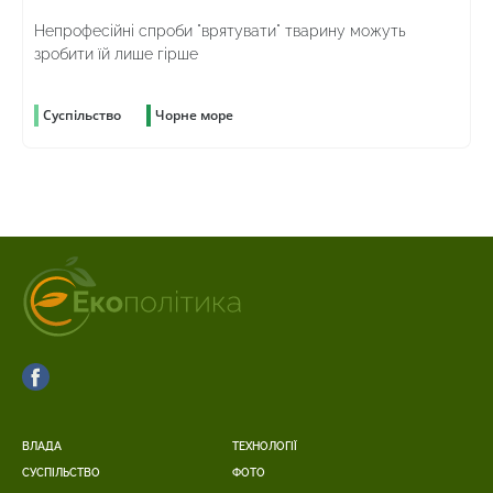
Непрофесійні спроби "врятувати" тварину можуть
зробити їй лише гірше
Суспільство
Чорне море
ВЛАДА
ТЕХНОЛОГІЇ
СУСПІЛЬСТВО
ФОТО