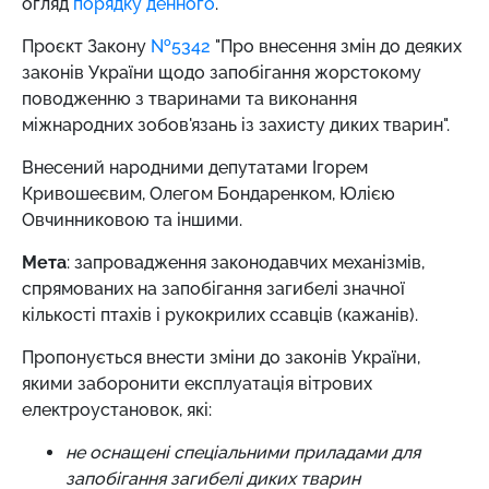
огляд
порядку денного
.
Проєкт Закону
№5342
"Про внесення змін до деяких
законів України щодо запобігання жорстокому
поводженню з тваринами та виконання
міжнародних зобов'язань із захисту диких тварин".
Внесений народними депутатами Ігорем
Кривошеєвим, Олегом Бондаренком, Юлією
Овчинниковою та іншими.
Мета
: запровадження законодавчих механізмів,
спрямованих на запобігання загибелі значної
кількості птахів і рукокрилих ссавців (кажанів).
Пропонується внести зміни до законів України,
якими заборонити експлуатація вітрових
електроустановок, які:
не оснащені спеціальними приладами для
запобігання загибелі диких тварин