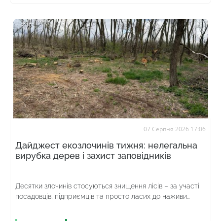
07 Серпня 2026 17:06
Дайджест екозлочинів тижня: нелегальна
вирубка дерев і захист заповідників
Десятки злочинів стосуються знищення лісів – за участі
посадовців, підприємців та просто ласих до наживи
громадян