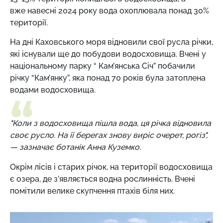
вже навесні 2024 року вода охоплювала понад 30%
території.
На дні Каховського моря відновили свої русла річки,
які існували ще до побудови водосховища. Вчені у
національному парку “ Кам’янська Січ” побачили
річку “Кам’янку”, яка понад 70 років була затоплена
водами водосховища.
"Коли з водосховища пішла вода, ця річка відновила
своє русло. На її берегах знову виріс очерет, рогіз",
— зазначає ботанік Анна Куземко.
Окрім лісів і старих річок, на території водосховища
є озера, де з’являється водна рослинність. Вчені
помітили велике скупчення птахів біля них.