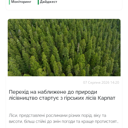
Моніторинг
Дайджест
07 Серпня 2026 14:20
Перехід на наближене до природи
лісівництво стартує з гірських лісів Карпат
Ліси, представлені рослинами різних порід, віку та
висоти, більш стійкі до змін погоди та краще протистоять
шкідникам