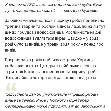
Каховської ГЕС, а ще там росли вільхи і дуби. Були
луки, пасовища, сіножаті", — каже Анна Куземко.
За оцінками вчених, після підриву греблі приблизно
третина тварин та рослин відновилася, які жили тут
ще до побудови водосховища. Рослинність на дні
водосховища з’являється вкрай швидко – у 2022
році було 11 видів, а у травні 2025 року – понад 300
видів.
Вперше за 70 років поблизу острова Хортиця
побачили осетра. Це одна з найбільших змін на
території Каховського моря після підриву греблі.
Вже знайшли чотири осетра вагою понад 10 кг.
"Відсутність дамби уможливила міграцію рибам
вище за течією. Риба з Чорного моря тепер
безперешкодно може підходити аж до Запоріжжя, а