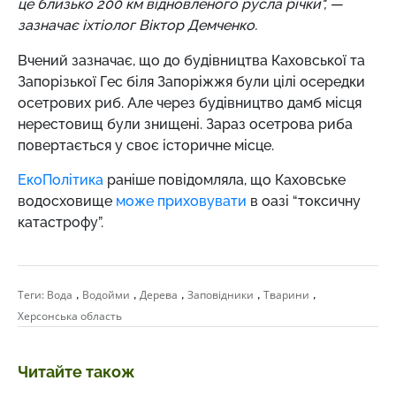
це близько 200 км відновленого русла річки", —
зазначає іхтіолог Віктор Демченко.
Вчений зазначає, що до будівництва Каховської та
Запорізької Гес біля Запоріжжя були цілі осередки
осетрових риб. Але через будівництво дамб місця
нерестовищ були знищені. Зараз осетрова риба
повертається у своє історичне місце.
ЕкоПолітика
раніше повідомляла, що
Каховське
водосховище
може приховувати
в оазі “токсичну
катастрофу”.
,
,
,
,
,
Теги:
Вода
Водойми
Дерева
Заповідники
Тварини
Херсонська область
Читайте також