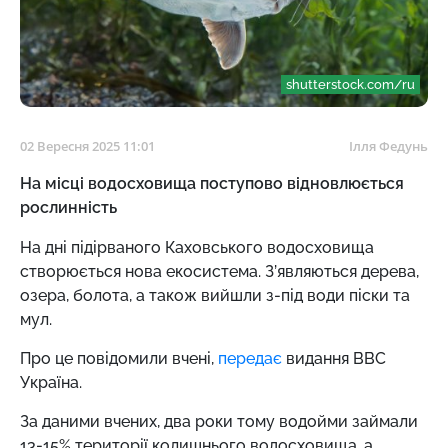
shutterstock.com/ru
02 Вересня 2025 11:01
Ілля Федунь
На місці водосховища поступово відновлюється
рослинність
На дні підірваного Каховського водосховища
створюється нова екосистема. З’являються дерева,
озера, болота, а також вийшли з-під води піски та
мул.
Про це повідомили вчені,
передає
видання BBC
Україна.
За даними вчених, два роки тому водойми займали
13-15% території колишнього водосховища, а